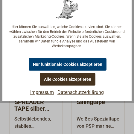
Farbe an der
DECKSTRIP-
34,90 € *
9,95 € *
Ab
Bordkante vor
Antirutschstreifen
Festmacherleinen
von PSP Marine
Details
Details
zu schützen.Die
bieten mit ihrer
Hier können Sie auswählen, welche Cookies aktiviert sind. Sie können
wählen zwischen für den Betrieb der Website erforderlichen Cookies und
transparenten,
strukturierten
zusätzlichen Marketing-Cookies. Wenn Sie alle Cookies auswählen,
abriebfesten und
Textur auch bei
sammeln wir Daten für die Analyse und das Aussteuern von
Werbekampagnen.
UV-resistenten
Nässe einen guten
Klebefolien werden
Halt auf Decks,
schnell und
Treppen, Stegen
Nur funktionale Cookies akzeptieren
unkompliziert an
und anderen
den zu
glatten
Alle Cookies akzeptieren
schützenden
Oberflächen. Die
Stellen platziert.Set
Streifen bestehen
Impressum
Datenschutzerklärung
bestehend aus den
aus einem
SPREADER
Salingtape
folgenden
polymerbeschichtet
TAPE silber
Klebefolien:2x 125
em, strukturiertem
Gewebeband
Selbstklebendes,
Weißes Spezialtape
x 150 mm1x 100 x
Trägermaterial. Die
stabiles
von PSP marine
125 mm1x 75 x 125
Rückseite ist mit
Gewebeband mit
tapes zum