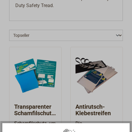
Duty Safety Tread.
Transparenter
Antirutsch-
Schamfilschutz
Klebestreifen
ANTI-CHAFE
Schamfilschutz, um
Die
Gelcoat, Lack und
selbstklebenden