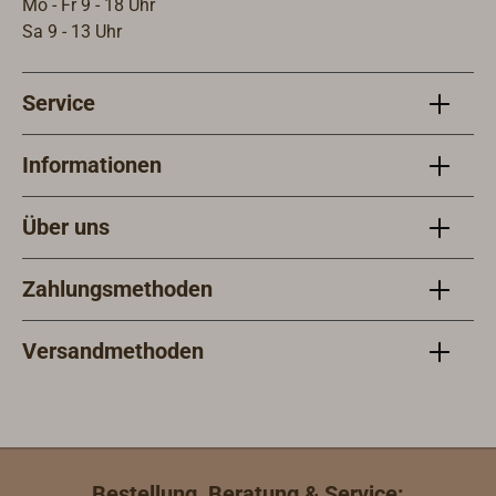
Mo - Fr 9 - 18 Uhr
Holz, Aluminium
Sa 9 - 13 Uhr
oder Stahl.In einer
Verpackung
befinden sich zwei
Service
Bögen mit je fünf
vorgestanzten
Informationen
Streifen mit
abgerundeten
Über uns
Ecken. Anwendung
: Der Untergrund
muss sauber,
Zahlungsmethoden
trocken, glatt und
fettfrei sein. Die
Versandmethoden
Streifen sind fertig
vorgestanzt,
können aber mit
einer Schere oder
Messer individuell
zugeschnitten
Bestellung, Beratung & Service: