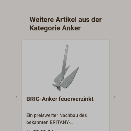
Weitere Artikel aus der
Kategorie Anker
BRIC-Anker feuerverzinkt
Büg
Ein preiswerter Nachbau des
Bewä
bekannten BRITANY-
bewe
Ankers.Vereinigt alle Vorteile eines
Anke