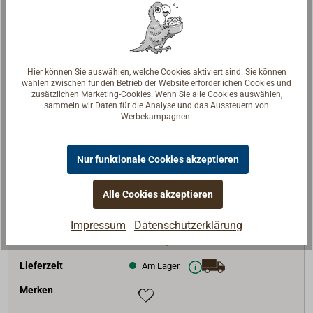
Art-Nr.
1798-030
Hier können Sie auswählen, welche Cookies aktiviert sind. Sie können
Nenngewicht (kg)
30
wählen zwischen für den Betrieb der Website erforderlichen Cookies und
zusätzlichen Marketing-Cookies. Wenn Sie alle Cookies auswählen,
A (mm)
1080,00
sammeln wir Daten für die Analyse und das Aussteuern von
Werbekampagnen.
B (mm)
585
Stock (mm)
850
Nur funktionale Cookies akzeptieren
C (mm)
110
D (mm)
710
Alle Cookies akzeptieren
E (mm)
175
Impressum
Datenschutzerklärung
308,00 €*
Preis (Stück)
netto:
258,82 €
Lieferzeit
Am Lager
Merken