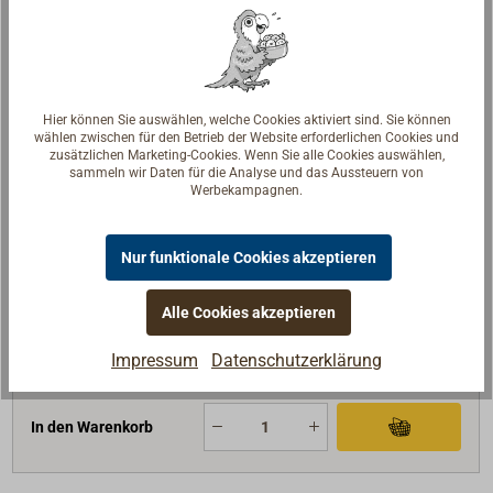
Art-Nr.
1837-050
Nenngewicht (kg)
50
A (mm)
730
Hier können Sie auswählen, welche Cookies aktiviert sind. Sie können
wählen zwischen für den Betrieb der Website erforderlichen Cookies und
B (mm)
565
zusätzlichen Marketing-Cookies. Wenn Sie alle Cookies auswählen,
C (mm)
360
sammeln wir Daten für die Analyse und das Aussteuern von
Werbekampagnen.
D (mm)
555
E (mm)
190
Nur funktionale Cookies akzeptieren
336,00 €*
Preis (Stück)
netto:
282,35 €
Alle Cookies akzeptieren
Lieferzeit
Am Lager
Impressum
Datenschutzerklärung
Merken
In den Warenkorb