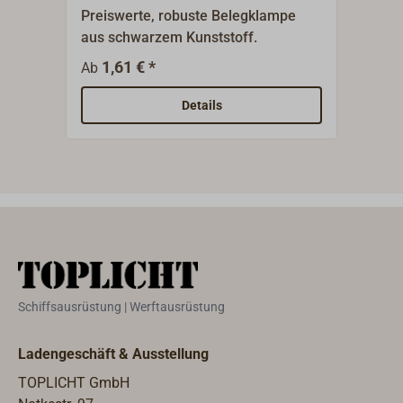
Preiswerte, robuste Belegklampe
Robu
aus schwarzem Kunststoff.
Klam
aus p
1,61 € *
4
Ab
Ab
Grun
Details
Schiffsausrüstung | Werftausrüstung
Ladengeschäft & Ausstellung
TOPLICHT GmbH