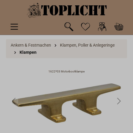
inhalt springen
Ankern & Festmachen
Klampen, Poller & Anlegeringe
Klampen
1622*03 Motorbootklampe