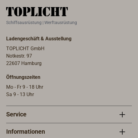
von oben durch die Klampe - siehe
Sock
"Passende Artikel".
Artik
Schiffsausrüstung | Werftausrüstung
Ladengeschäft & Ausstellung
TOPLICHT GmbH
Notkestr. 97
22607 Hamburg
Öffnungszeiten
Mo - Fr 9 - 18 Uhr
Sa 9 - 13 Uhr
Service
Informationen