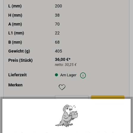
L (mm)
200
H (mm)
38
A (mm)
70
L1 (mm)
22
B (mm)
68
Gewicht (g)
405
36,00 €*
Preis (Stück)
netto:
30,25 €
Lieferzeit
Am Lager
Merken
In den Warenkorb