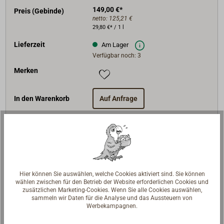
149,00 €*
Preis (Gebinde)
netto:
125,21 €
29,80 €* / 1 l
Lieferzeit
Am Lager
Verfügbar noch: 3
Merken
In den Warenkorb
Auf Anfrage
Art-Nr.
2587-905
Gebinde
5l-Eimer
Hier können Sie auswählen, welche Cookies aktiviert sind. Sie können
Farbe
braun
wählen zwischen für den Betrieb der Website erforderlichen Cookies und
zusätzlichen Marketing-Cookies. Wenn Sie alle Cookies auswählen,
Nr.
2182
sammeln wir Daten für die Analyse und das Aussteuern von
148,00 €*
Preis (Gebinde)
Werbekampagnen.
netto:
124,37 €
29,60 €* / 1 l