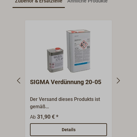
Zubehör & Ersatzteile
Ähnliche Produkte
SIGMA Verdünnung 20-05
SIGM
Der Versand dieses Produkts ist
Der A
gemäß
SIGMA
Chemikalienverbotsverordnung
Natur
31,90 € *
7,
Ab
Ab
nur möglich an Wiederverkäufer,
zur H
berufsmäßige Verwender und
Besch
Details
öffentliche Forschungs- und
Laufb