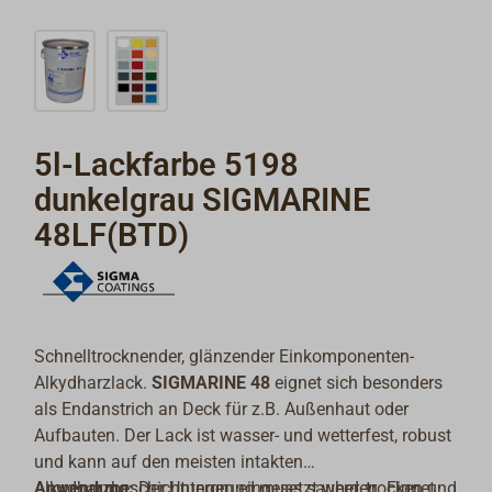
5l-Lackfarbe 5198
dunkelgrau SIGMARINE
48LF(BTD)
Schnelltrocknender, glänzender Einkomponenten-
Alkydharzlack.
SIGMARINE 48
eignet sich besonders
als Endanstrich an Deck für z.B. Außenhaut oder
Aufbauten. Der Lack ist wasser- und wetterfest, robust
und kann auf den meisten intakten
Alkydharzbeschichtungen eingesetzt werden. Eignet
Anwendung:
Der Untergrund muss sauber, trocken und