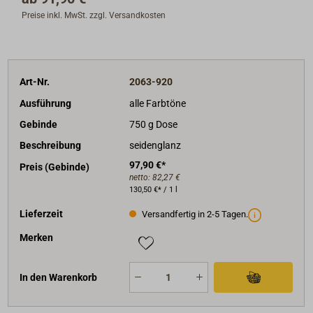
Trocknungszeiten (bei 20 °C):
Staubtrocken: 2
Preise inkl. MwSt. zzgl. Versandkosten
Std, klebfrei: 4 Std, schleif- und überstreichbar: 24
Std
Art-Nr.
2063-920
Ausführung
alle Farbtöne
Gebinde
750 g Dose
Beschreibung
seidenglanz
97,90 €*
Preis (Gebinde)
netto:
82,27 €
130,50 €* / 1 l
Lieferzeit
Versandfertig in 2-5 Tagen.
Merken
In den Warenkorb