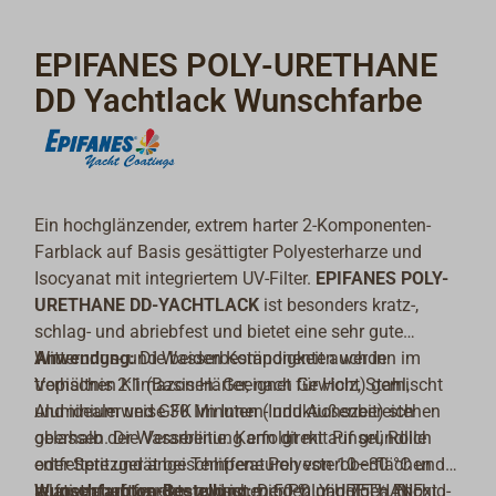
EPIFANES POLY-URETHANE
DD Yachtlack Wunschfarbe
Ein hochglänzender, extrem harter 2-Komponenten-
Farblack auf Basis gesättigter Polyesterharze und
Isocyanat mit integriertem UV-Filter.
EPIFANES POLY-
URETHANE DD-YACHTLACK
ist besonders kratz-,
schlag- und abriebfest und bietet eine sehr gute
Witterungs- und Wasserbeständigkeit auch in
Anwendung:
Die beiden Komponenten werden im
tropischen Klimazonen. Geeignet für Holz, Stahl,
Verhältnis 2:1 (Basis:Härter, nach Gewicht) gemischt
Aluminium und GFK im Innen- und Außenbereich
und idealerweise 30 Minuten (Induktionszeit) stehen
oberhalb der Wasserlinie. Kann direkt auf gründlich
gelassen. Die Verarbeitung erfolgt mit Pinsel, Rolle
entfettete und angeschliffene Polyesteroberflächen
oder Spritzgerät bei Temperaturen von 10–30 °C und
aufgetragen werden und ist mit den gängigen Epoxid-
relativer Luftfeuchte zwischen 50 % und 75 %. Nicht
Wunschfarbton-Bestellung:
Der POLY-URETHANE