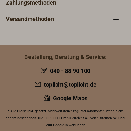
Zahlungsmethoden
bei 40 µm
ca. 1
TrockenschichtdickeVerdünnung:
Troc
EPIFANES FARBVERDÜNNER (Art.Nr
sel:
Versandmethoden
2059-001) für Pinsel/Rolle;
Farb
EPIFANES 1-K SPRITZVERDÜNNER
Spri
(2059-110)Applikationsmethode:
Prim
Pinsel, Rolle, Spritzpistole
100A
(professionelle
Rolle
Bestellung, Beratung & Service:
Anwender)Trocknungszeiten (bei 20
Airl
°C): Staubtrocken: 3 Std.,
20 °C
040 - 88 90 100
überstreichbar: 24 Std.Weitere
über
Informationen zur Verarbeitung
Vera
toplicht@toplicht.de
finden Sie im Technischen Datenblatt
Sie 
unter 'Downloads'.
"Dow
Google Maps
* Alle Preise inkl.
gesetzl. Mehrwertsteuer
zzgl.
Versandkosten
, wenn nicht
anders beschrieben. Die TOPLICHT GmbH erreicht
4,6 von 5 Sternen bei über
200 Google-Bewertungen