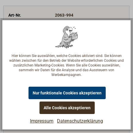
Art-Nr.
2063-994
Ausführung
Blautöne
Gebinde
3 kg Dose
Beschreibung
hochglänzend
219,00 €*
Preis (Gebinde)
netto:
184,03 €
Hier können Sie auswählen, welche Cookies aktiviert sind. Sie können
wählen zwischen für den Betrieb der Website erforderlichen Cookies und
72,93 €* / 1 l
zusätzlichen Marketing-Cookies. Wenn Sie alle Cookies auswählen,
sammeln wir Daten für die Analyse und das Aussteuern von
Lieferzeit
Versandfertig in 2-5 Tagen.
Werbekampagnen.
Merken
Nur funktionale Cookies akzeptieren
In den Warenkorb
Alle Cookies akzeptieren
Impressum
Datenschutzerklärung
Art-Nr.
2063-995