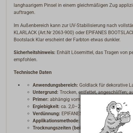
langhaarigem Pinsel in einem gleichmäßigen Zug applizi
auftragen.
Im Außenbereich kann zur UV-Stabilisierung nach volls
KLARLACK (Art.Nr 2063-900) oder EPIFANES BOOTSLACK K
Bootslack Klar erscheint der Farbton etwas dunkler.
Sicherheitshinweis:
Enhält Lösemittel, das Tragen von p
empfohlen.
Technische Daten
Anwendungsbereich:
Goldlack für dekorative L
Untergrund:
Trocken, entfettet, angeschliffen; a
Primer:
abhängig vom Untergrund, z.B. EPIF
Ergiebigkeit:
ca. 2,0–2,5 m²/250 ml bei ca. 45
Verdünnung:
EPIFANES FARBVERDÜNNER (Art.N
Applikationsmethode:
Pinsel
Trocknungszeiten (bei 20 °C):
Staubtrocken: 2 St