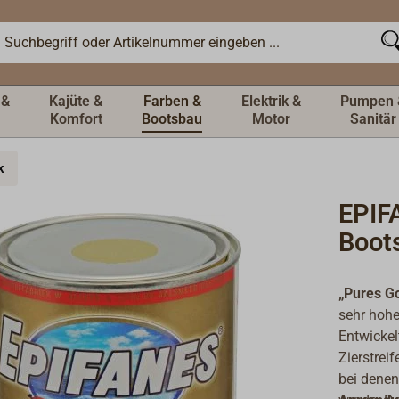
 &
Kajüte &
Farben &
Elektrik &
Pumpen 
Komfort
Bootsbau
Motor
Sanitär
k
EPIF
Boot
„Pures G
sehr hohe
Entwickel
Zierstrei
bei denen