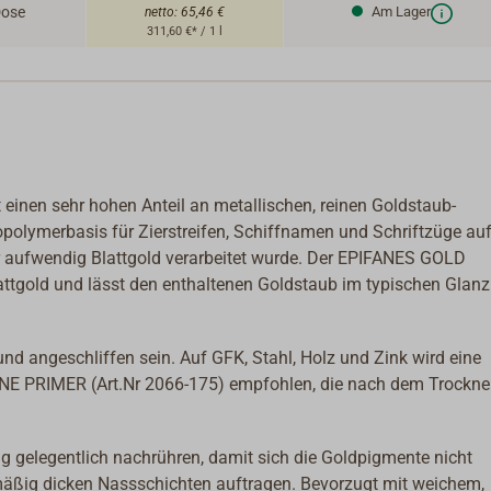
Dose
Am Lager
netto:
65,46 €
311,60 €* / 1 l
 einen sehr hohen Anteil an metallischen, reinen Goldstaub-
opolymerbasis für Zierstreifen, Schiffnamen und Schriftzüge au
r aufwendig Blattgold verarbeitet wurde. Der EPIFANES GOLD
lattgold und lässt den enthaltenen Goldstaub im typischen Glan
und angeschliffen sein. Auf GFK, Stahl, Holz und Zink wird eine
NE PRIMER (Art.Nr 2066-175) empfohlen, die nach dem Trockne
 gelegentlich nachrühren, damit sich die Goldpigmente nicht
rmäßig dicken Nassschichten auftragen. Bevorzugt mit weichem,