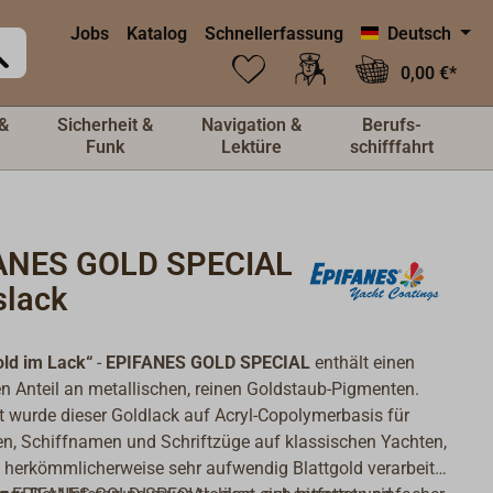
Jobs
Katalog
Schnellerfassung
Deutsch
0,00 €*
&
Sicherheit &
Navigation &
Berufs-
Funk
Lektüre
schifffahrt
ANES GOLD SPECIAL
slack
old im Lack“
-
EPIFANES GOLD SPECIAL
enthält einen
n Anteil an metallischen, reinen Goldstaub-Pigmenten.
t wurde dieser Goldlack auf Acryl-Copolymerbasis für
fen, Schiffnamen und Schriftzüge auf klassischen Yachten,
 herkömmlicherweise sehr aufwendig Blattgold verarbeitet