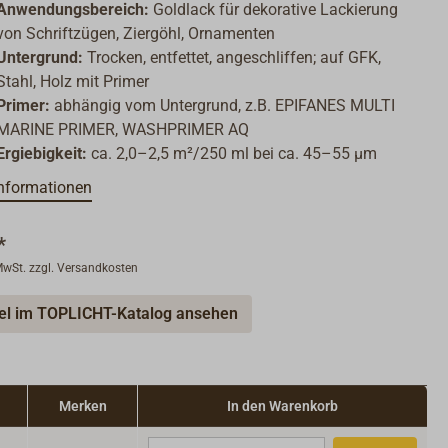
Anwendungsbereich:
Goldlack für dekorative Lackierung
von Schriftzügen, Ziergöhl, Ornamenten
Untergrund:
Trocken, entfettet, angeschliffen; auf GFK,
Stahl, Holz mit Primer
Primer:
abhängig vom Untergrund, z.B. EPIFANES MULTI
MARINE PRIMER, WASHPRIMER AQ
Ergiebigkeit:
ca. 2,0–2,5 m²/250 ml bei ca. 45–55 µm
Trockenschicht
nformationen
Verdünnung:
EPIFANES FARBVERDÜNNER (Art.Nr. 2059-
001)
*
Applikationsmethode:
Pinsel
 MwSt. zzgl. Versandkosten
Trocknungszeiten (bei 20 °C):
Staubtrocken: 2 Std,
schleifbar: 24 Std, überstreichbar mit sich selbst: 9-12 Std;
kel im TOPLICHT-Katalog ansehen
überstreichbar mit Klarlack: ca. 48 Std.
Merken
In den Warenkorb