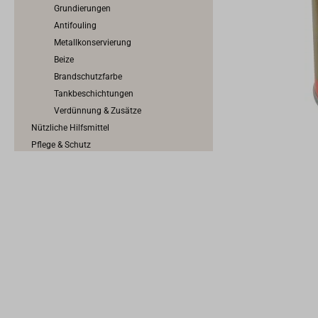
Grundierungen
Antifouling
Metallkonservierung
Beize
Brandschutzfarbe
Tankbeschichtungen
Verdünnung & Zusätze
Nützliche Hilfsmittel
Pflege & Schutz
Arbeitsschutz
Epoxy, GFK & Kunststoff
Tape & Abklebeband
Dichten & Kleben
Traditionelles Dichten & Kalfatern
Werkzeuge für den Bootsbau
Schrauben, Nägel, Nieten & Propfen
Scheuerleisten & Profilschienen
Konstruktionsbeschläge
Anoden