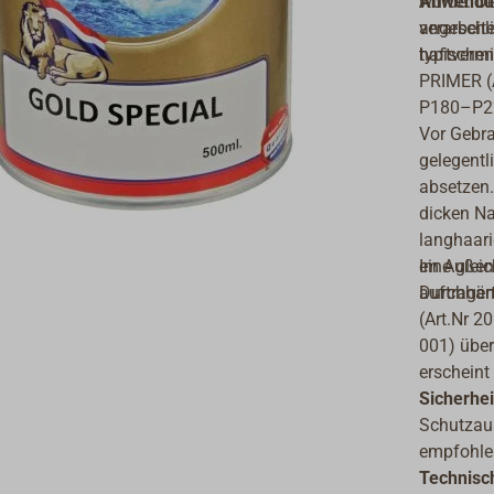
wurde. D
Anwendu
verarbeit
angeschli
typischen
haftverm
PRIMER (
P180–P22
Vor Gebra
gelegentl
absetzen.
dicken Na
langhaari
eine gle
Im Außenb
auftragen
Durchhär
(Art.Nr 
001) über
erscheint
Sicherhei
Schutzaus
empfohle
Technisc