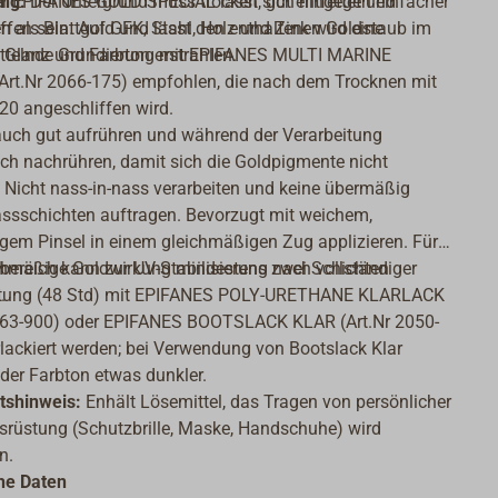
er EPIFANES GOLD SPECIAL lässt sich hingegen einfacher
ng:
Der Untergrund muss trocken, gut entfettet und
en als Blattgold und lässt den enthaltenen Goldstaub im
ffen sein. Auf GFK, Stahl, Holz und Zink wird eine
 Glanz und Farbton erstrahlen.
ittelnde Grundierung mit EPIFANES MULTI MARINE
Art.Nr 2066-175) empfohlen, die nach dem Trocknen mit
0 angeschliffen wird.
uch gut aufrühren und während der Verarbeitung
ich nachrühren, damit sich die Goldpigmente nicht
 Nicht nass-in-nass verarbeiten und keine übermäßig
ssschichten auftragen. Bevorzugt mit weichem,
gem Pinsel in einem gleichmäßigen Zug applizieren. Für
ichmäßige Goldwirkung mindestens zwei Schichten
ereich kann zur UV-Stabilisierung nach vollständiger
.
tung (48 Std) mit EPIFANES POLY-URETHANE KLARLACK
2063-900) oder EPIFANES BOOTSLACK KLAR (Art.Nr 2050-
lackiert werden; bei Verwendung von Bootslack Klar
 der Farbton etwas dunkler.
tshinweis:
Enhält Lösemittel, das Tragen von persönlicher
rüstung (Schutzbrille, Maske, Handschuhe) wird
n.
he Daten