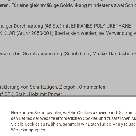
eren. Für eine gleichmäßige Goldwirkung mindestens zwei Schi
tändiger Durchhärtung (48 Std) mit EPIFANES POLY-URETHANE
LAR (Art.Nr 2050-001) überlackiert werden; bei Verwendung 
ersönlicher Schutzausrüstung (Schutzbrille, Maske, Handschuhe
ackierung von Schriftzügen, Ziergöhl, Ornamenten
uf GFK, Stahl, Holz mit Primer
ANES MULTI MARINE PRIMER, WASHPRIMER AQ
–55 µm Trockenschicht
Hier können Sie auswählen, welche Cookies aktiviert sind. Sie kön
r. 2059-001)
den Betrieb der Website erforderlichen Cookies und zusätzlichen 
Sie alle Cookies auswählen, sammeln wir Daten für die Analyse un
Werbekampagnen.
d, schleifbar: 24 Std, überstreichbar mit sich selbst: 9-12 Std;