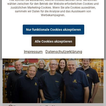
PDF: 3213-024 DANIAMANT W4-A LED Lifejacket
wählen zwischen für den Betrieb der Website erforderlichen Cookies und
zusätzlichen Marketing-Cookies. Wenn Sie alle Cookies auswählen,
light MED certificate Modul B
sammeln wir Daten für die Analyse und das Aussteuern von
TECHNICAL DATA SHEET
Werbekampagnen.
Nur funktionale Cookies akzeptieren
Alle Cookies akzeptieren
Impressum
Datenschutzerklärung