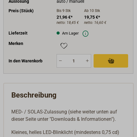
Auslösung
auto / manuell
Preis (Stück)
Bis 9
Stk
Ab 10
Stk
21,96 €*
19,75 €*
netto:
18,45 €
netto:
16,60 €
Lieferzeit
Am Lager
Merken
In den Warenkorb
Beschreibung
MED- / SOLAS-Zulassung (siehe weiter unten auf
dieser Seite unter "Downloads & Informationen").
K
leines, helles LED-Blinklicht (mindestens 0,75 cd)