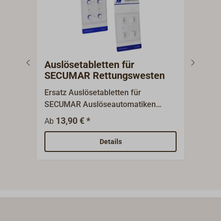
Auslösetabletten für
Aut
SECUMAR Rettungswesten
SEC
Ersatz Auslösetabletten für
Auto
SECUMAR Auslöseautomatiken
Rett
SECUMATIC 3001S und 4001S.
der 
13,90 € *
1
Ab
Ab
Ihre
den 
Details
4001
Ausl
3001
pass
Aus
3200