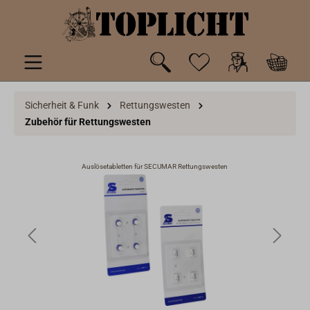
inhalt springen
Sicherheit & Funk
Rettungswesten
Zubehör für Rettungswesten
Auslösetabletten für SECUMAR Rettungswesten