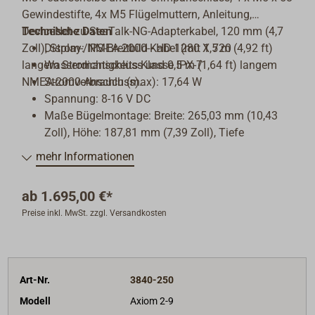
Gewindestifte, 4x M5 Flügelmuttern, Anleitung,
DeviceNet-zu-SeaTalk-NG-Adapterkabel, 120 mm (4,7
Technische Daten
Zoll), Strom-/NMEA-2000-Kabel (mit 1,5 m (4,92 ft)
Display: IPS-Breitbild - HD 1280 X 720
langem Stromanschluss und 0,5 m (1,64 ft) langem
Wasserdichtigkeits-Klasse IPX-7
NMEA-2000-Anschluss).
Stromverbrauch (max): 17,64 W
Spannung: 8-16 V DC
Maße Bügelmontage:
Breite: 265,03 mm (10,43
Zoll), Höhe: 187,81 mm (7,39 Zoll), Tiefe
einschließlich Kabel: 178 mm (7,01 Zoll)
mehr Informationen
Maße eingelassene Montage:
Breite: 244,08 mm
(9,64 Zoll), Höhe: 157,78 mm (6,21 Zoll), Tiefe
ab
1.695,00 €*
einschließlich Kabel: 178 mm (7,01 Zoll)
Preise inkl. MwSt. zzgl. Versandkosten
GPS: GPS, GLONASS, Beidou, 10Hz
Ethernet: RayNet (10/100/1000 MBit/s)
NMEA2000: DeviceNet (Stecker in Stromkabel
integriert) Intern
Art-Nr.
3840-250
Bluetooth: V4.0, WLAN: 802.11/b/g/n
Anschluss Zubehör: Mikro USB
Modell
Axiom 2-9