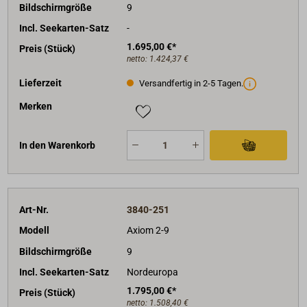
Interner Speicher: 64 GB
Bildschirmgröße
9
Geberanschlüsse:
(nur bei RVModellen!)
25-
Incl. Seekarten-Satz
-
poliger RealVision-Steckverbinder. Erfordert das
1.695,00 €*
Preis (Stück)
Adapterkabel A80490 für CPT-S-Geber
netto:
1.424,37 €
Externer Speicher: MicroSDXC-Kartenschlitz x 1
Lieferzeit
Versandfertig in 2-5 Tagen.
kompatible Sensoren: Radar, Autopilot,
Sonarmodul, AIS-Transceiver, Wärmebildkameras
Merken
und Kameras für sichtbares Licht,
UKW-Funkgeräte, Motorintegration, Digital
In den Warenkorb
Switching, assistiertes Anlegen, Augmented
Reality,
Instrumente, Schiffsüberwachung
Art-Nr.
3840-251
Modell
Axiom 2-9
Bildschirmgröße
9
Incl. Seekarten-Satz
Nordeuropa
1.795,00 €*
Preis (Stück)
netto:
1.508,40 €