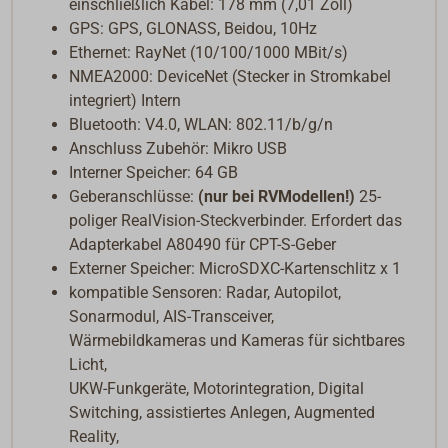
einschließlich Kabel: 178 mm (7,01 Zoll)
GPS: GPS, GLONASS, Beidou, 10Hz
Ethernet: RayNet (10/100/1000 MBit/s)
NMEA2000: DeviceNet (Stecker in Stromkabel
integriert) Intern
Bluetooth: V4.0, WLAN: 802.11/b/g/n
Anschluss Zubehör: Mikro USB
Interner Speicher: 64 GB
Geberanschlüsse:
(nur bei RVModellen!)
25-
poliger RealVision-Steckverbinder. Erfordert das
Adapterkabel A80490 für CPT-S-Geber
Externer Speicher: MicroSDXC-Kartenschlitz x 1
kompatible Sensoren: Radar, Autopilot,
Sonarmodul, AIS-Transceiver,
Wärmebildkameras und Kameras für sichtbares
Licht,
UKW-Funkgeräte, Motorintegration, Digital
Switching, assistiertes Anlegen, Augmented
Reality,