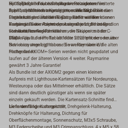
auf Split-Screens, beziehungsweise eigenen
HydroTough™-Touch-Display bietet zudem erweiterte
Für Segler sind die einstellbaren Polardaten fürs
Dashboard-Seiten angezeigt werden. So behält die
App‑ und Motordatenintegration.
Schiff, dynamische Kurslinien, sowie taktische
Wichtig
: Die neuen
Crew leicht den Überblick. Dargestellt werden können
Plotter haben dieselben Einbaumaße wie die
Segelanzeigen und ein Regatta-Timer willkommene
Kartensätze von Raymarines eigenen Lighthouse-
Vorgänger-Serie Axiom+, passen also in die an Bord
Features. Zudem bietet der Axiom2 jetzt die Integration
Standard, sowie Alternativen von Navionics oder C-
vorhandenen Ausschnitte!
von Auto-Routing-Funktionen, die Skipper mit der
Map.
ORCA-App auf dem Tablett oder Smartphone oder über
Zudem läuft der Plotter ab Mitte 2025 mit dem neuen
Navionics angelegt haben. Sie werden über Wifi
Betriebssystem Lighthouse 5 von Raymarine, die alten
hochgeladen.
Plotter der AXIOM+-Serien werden nicht geupdatet und
laufen auf der älteren Version 4 weiter. Raymarine
gewährt 3 Jahre Garantie!
Als Bundle ist der AXIOM2 gegen einen kleinen
Aufpreis mit Lighthouse-Kartensätzen für Nordeuropa,
Westeuropa oder das Mittelmeer erhältlich. Die Sätze
sind dann deutlich günstiger als wenn sie später
einzeln gekauft werden. Die Kartensatz-Schnitte finden
sie in den Bildern dargestellt.
Lieferumfang:
Kartenplotter, Drehgelenk-Halterung,
Drehknöpfe für Halterung, Dichtung für
Oberflächenmontage, Sonnenschutz, M3x5 Schraube,
M3 Federscheibe und M3 Crimpanschluss, 4 x M5 x 58