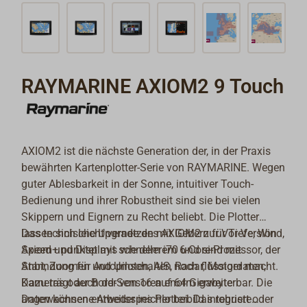
RAYMARINE AXIOM2 9 Touch
AXIOM2 ist die nächste Generation der, in der Praxis
bewährten Kartenplotter-Serie von RAYMARINE. Wegen
guter Ablesbarkeit in der Sonne, intuitiver Touch-
Bedienung und ihrer Robustheit sind sie bei vielen
Skippern und Eignern zu Recht beliebt. Die Plotter
lassen sich leicht vernetzen mit Gebern für Tiefe, Wind,
Das technische Upgrade des AXIOM2 zur Vor-Version
Speed und Displays wie dem i70 und sind mit
Axiom+ punktet mit schnellerem 6-Core-Prozessor, der
Anbindung für Autopiloten, AIS, Radar, Motordaten,
Start, Zoomen und Umschalten noch flüssiger macht.
Kameras oder Bord-Sensoren enorm erweiterbar. Die
Dazu trägt auch der von 16 auf 64 Gigabyte
Daten können entweder ins Plotterbild integriert oder
angewachsene Arbeitsspeicher bei. Das robuste