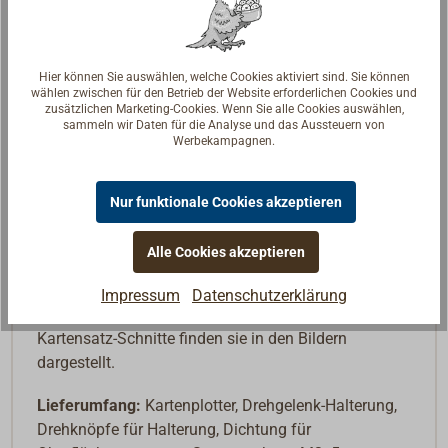
oder über Navionics angelegt haben. Sie werden über
Wifi hochgeladen.
Hier können Sie auswählen, welche Cookies aktiviert sind. Sie können
Zudem läuft der Plotter ab Mitte 2025 mit dem
wählen zwischen für den Betrieb der Website erforderlichen Cookies und
neuen Betriebssystem Lighthouse 5 von Raymarine,
zusätzlichen Marketing-Cookies. Wenn Sie alle Cookies auswählen,
sammeln wir Daten für die Analyse und das Aussteuern von
die alten Plotter der AXIOM+-Serien werden nicht
Werbekampagnen.
geupdatet und laufen auf der älteren Version 4
weiter. Raymarine gewährt 3 Jahre Garantie!
Nur funktionale Cookies akzeptieren
Als Bundle ist der AXIOM2 gegen einen kleinen
Aufpreis mit Lighthouse-Kartensätzen für
Alle Cookies akzeptieren
Nordeuropa, Westeuropa oder das Mittelmeer
erhältlich. Die Sätze sind dann deutlich günstiger als
Impressum
Datenschutzerklärung
wenn sie später einzeln gekauft werden. Die
Kartensatz-Schnitte finden sie in den Bildern
dargestellt.
Lieferumfang:
Kartenplotter, Drehgelenk-Halterung,
Drehknöpfe für Halterung, Dichtung für