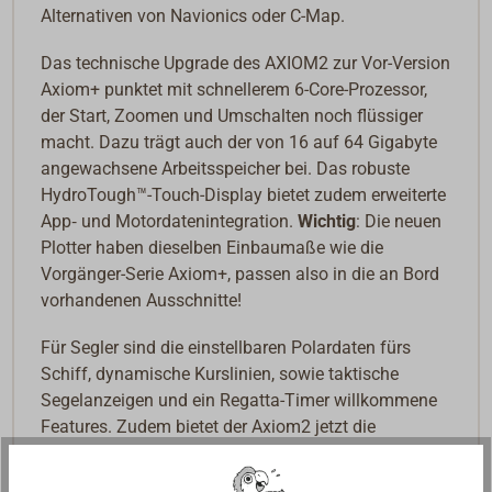
Alternativen von Navionics oder C-Map.
Das technische Upgrade des AXIOM2 zur Vor-Version
Axiom+ punktet mit schnellerem 6-Core-Prozessor,
der Start, Zoomen und Umschalten noch flüssiger
macht. Dazu trägt auch der von 16 auf 64 Gigabyte
angewachsene Arbeitsspeicher bei. Das robuste
HydroTough™-Touch-Display bietet zudem erweiterte
App‑ und Motordatenintegration.
Wichtig
: Die neuen
Plotter haben dieselben Einbaumaße wie die
Vorgänger-Serie Axiom+, passen also in die an Bord
vorhandenen Ausschnitte!
Für Segler sind die einstellbaren Polardaten fürs
Schiff, dynamische Kurslinien, sowie taktische
Segelanzeigen und ein Regatta-Timer willkommene
Features. Zudem bietet der Axiom2 jetzt die
Integration von Auto-Routing-Funktionen, die Skipper
mit der ORCA-App auf dem Tablett oder Smartphone