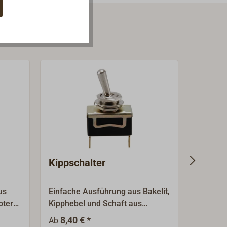
Kippschalter
Kipps
us
Einfache Ausführung aus Bakelit,
Kräftige
oter
Kipphebel und Schaft aus
englisc
icht,
verchromtem Messing.
OMEG (
8,40 € *
36,0
Ab
Ab