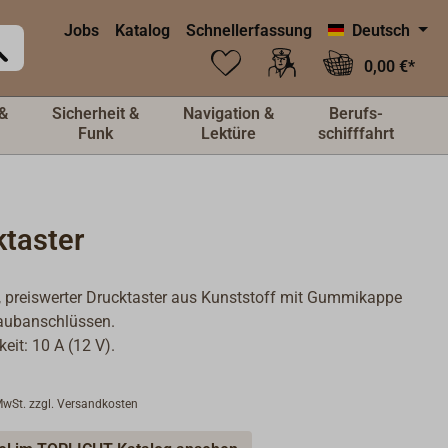
Jobs
Katalog
Schnellerfassung
Deutsch
0,00 €*
&
Sicherheit &
Navigation &
Berufs-
Funk
Lektüre
schifffahrt
ktaster
, preiswerter Drucktaster aus Kunststoff mit Gummikappe
aubanschlüssen.
eit: 10 A (12 V).
 MwSt. zzgl. Versandkosten