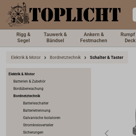
inhalt springen
Rigg &
Tauwerk &
Ankern &
Rumpf
Segel
Bändsel
Festmachen
Deck
Elektrik & Motor
Bordnetztechnik
Schalter & Taster
Elektrik & Motor
Batterien & Zubehör
Bordüberwachung
Bordnetztechnik
Batterieschalter
Batterietrennung
Galvanische Isolatoren
Stromkreisverteiler
Sicherungen