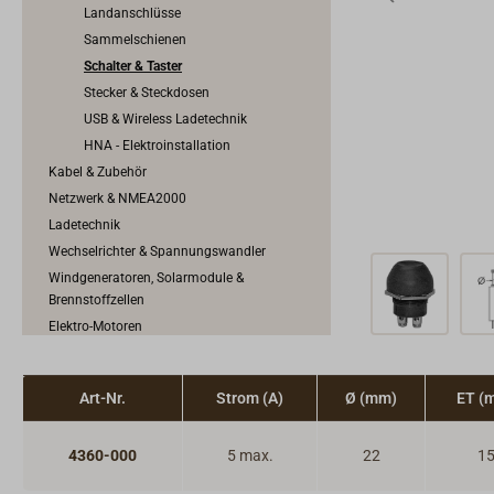
Landanschlüsse
Sammelschienen
Schalter & Taster
Stecker & Steckdosen
USB & Wireless Ladetechnik
HNA - Elektroinstallation
Kabel & Zubehör
Netzwerk & NMEA2000
Ladetechnik
Wechselrichter & Spannungswandler
Windgeneratoren, Solarmodule &
Brennstoffzellen
Elektro-Motoren
Motorschaltung & Schaltkabel
Motorkühlung & Auspuffanlage
Art-Nr.
Strom (A)
Ø (mm)
ET (
Motorenzubehör
Kraftstoffanlage
4360-000
5 max.
22
1