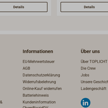
tzwassergeschützt),
Schutzklasse
ubanschluss.maximale
IP55Steckanschluss: 6,3 m
Details
Details
tbarkeit:20A bei 12V10A
4V
Informationen
Über uns
EU-Mehrwertsteuer
Über TOPLICHT
AGB
Die Crew
Datenschutzerklärung
Jobs
Widerrufsbelehrung
Unsere Geschic
Online-Kauf widerrufen
Ladengeschäft
Batteriehinweis
 &
Kundeninformation
ChemBiozidDV