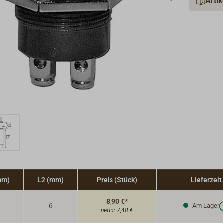
Arti
mm)
L2 (mm)
Preis (Stück)
Lieferzeit
8,90 €*
5
6
Am Lager
netto:
7,48 €