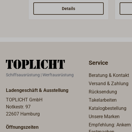
Wandplatte aus weißem Bakelit
(spri
verdeckt den runden
Schra
Details
Einbausockel (D = 54 mm).Im Stil
Belas
passend zur Kojenleuchte
bei 2
BANDALASTA.
Service
Schiffsausrüstung | Werftausrüstung
Beratung & Kontakt
Versand & Zahlung
Ladengeschäft & Ausstellung
Rücksendung
TOPLICHT GmbH
Takelarbeiten
Notkestr. 97
Katalogbestellung
22607 Hamburg
Unsere Marken
Empfehlung: Ankern
Öffnungszeiten
Festmachen