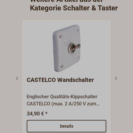
Kategorie Schalter & Taster
CASTELCO Wandschalter
Dru
Englischer Qualitäts-Kippschalter
Einf
CASTELCO (max. 2 A/250 V zum
aus 
Anlöten).Die quadratische
Schr
34,90 € *
8,90
Wandplatte aus weißem Bakelit
10 A 
verdeckt den runden Einbausockel (D
Details
= 54 mm).Im Stil passend zur