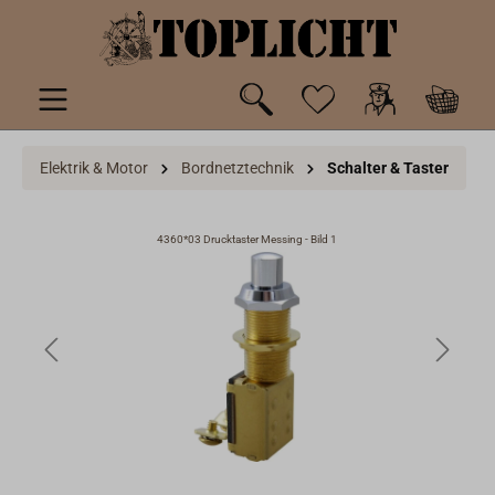
inhalt springen
Elektrik & Motor
Bordnetztechnik
Schalter & Taster
4360*03 Drucktaster Messing - Bild 1