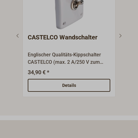
CASTELCO Wandschalter
Dru
Englischer Qualitäts-Kippschalter
Einf
CASTELCO (max. 2 A/250 V zum
aus 
Anlöten).Die quadratische
Schr
34,90 € *
8,90
Wandplatte aus weißem Bakelit
10 A 
verdeckt den runden Einbausockel (D
Details
= 54 mm).Im Stil passend zur
Kojenleuchte BANDALASTA.