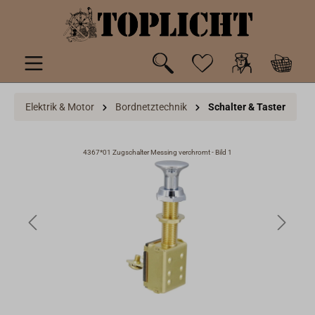
inhalt springen
Elektrik & Motor
Bordnetztechnik
Schalter & Taster
4367*01 Zugschalter Messing verchromt - Bild 1