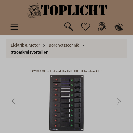
inhalt springen
Elektrik & Motor
Bordnetztechnik
Stromkreisverteiler
4372*01 Stromkreisverteiler PHILIPPI mit Schalter - Bild 1