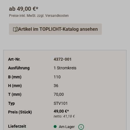
Schaltfunktionen über Wippschalter, Kontrolle durch
ab
49,00 €*
grüne Leuchtdioden.
Preise inkl. MwSt. zzgl. Versandkosten
Der Anschluss erfolgt über 6,3 mm-Flachsteckhülsen.
Geeignet für 12 V- oder 24 V-Anlagen.
Artikel im TOPLICHT-Katalog ansehen
Auf Anfrage sind größere Schalttafeln mit
Volt-/Ampèremessgeräten und Positionslampen-
Überwachung lieferbar.
Art-Nr.
4372-001
Passendes Zubehör: Reihenklemmen mit
Ausführung
1 Stromkreis
Anschlusspaaren auf Hutschiene.
B (mm)
110
H (mm)
36
T (mm)
70,00
Typ
STV101
49,00 €*
Preis (Stück)
netto:
41,18 €
Lieferzeit
Am Lager