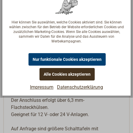
Beschreibung
Hier können Sie auswählen, welche Cookies aktiviert sind. Sie können
wählen zwischen für den Betrieb der Website erforderlichen Cookies und
zusätzlichen Marketing-Cookies. Wenn Sie alle Cookies auswählen,
Die Stromkreisverteiler sind fertig verdrahtete
sammeln wir Daten für die Analyse und das Aussteuern von
Werbekampagnen.
Schalttafeln, ausgestattet mit den bewährten
thermischen Sicherungsautomaten des deutschen
Herstellers ETA, Typ 1140 8 Ampère.
Nur funktionale Cookies akzeptieren
Die Trägerplatten aus Aluminium sind schwarz
beschichtet, für die Beschriftung wird ein Bogen mit
Alle Cookies akzeptieren
170 bedruckten Vinyl-Etiketten mitgeliefert.
Schaltfunktionen über Wippschalter, Kontrolle durch
Impressum
Datenschutzerklärung
grüne Leuchtdioden.
Der Anschluss erfolgt über 6,3 mm-
Flachsteckhülsen.
Geeignet für 12 V- oder 24 V-Anlagen.
Auf Anfrage sind größere Schalttafeln mit