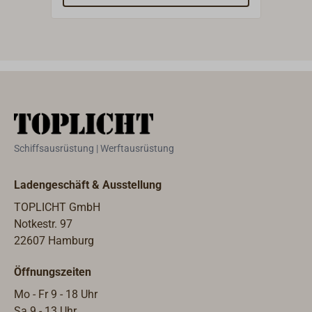
Aluminiumtafel mit 4
1140
Befestigungslöchern.
aus 
besch
wird
Vinyl
mit Steckdose bzw. mit Steckdose
und 
Scha
Kont
Schiffsausrüstung | Werftausrüstung
Leuc
über
Ladengeschäft & Ausstellung
Flac
Volt
TOPLICHT GmbH
Anfr
Notkestr. 97
mit 
22607 Hamburg
Posi
Öffnungszeiten
lief
mit 
Mo - Fr 9 - 18 Uhr
dien
Sa 9 - 13 Uhr