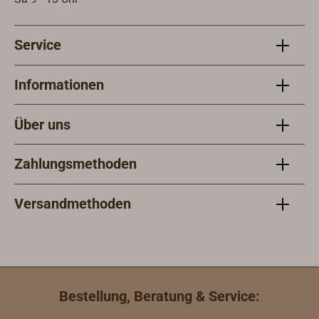
Ansc
und 
Service
sind
Informationen
Über uns
Zahlungsmethoden
Versandmethoden
Bestellung, Beratung & Service: