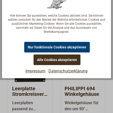
den um 90°
Verlängerungskabe
Erforderliches
abgewinkelten
l 2 x 0,75 mm² mit
Einbauloch D=28
12,90 € *
26,91 € *
Decksaufbau von
Sicherheits-
mm. Passend für
Hier können Sie auswählen, welche Cookies aktiviert sind. Sie können
Flanschstecker,
Universalstecker
wählen zwischen für den Betrieb der Website erforderlichen Cookies und
Stecker D=21 mm.
Details
Details
zusätzlichen Marketing-Cookies. Wenn Sie alle Cookies auswählen,
bzw.
und 8 A Sicherung.
Anschluss mit
sammeln wir Daten für die Analyse und das Aussteuern von
Flanschdose.Abme
Kupplung mit
Werbekampagnen.
Flachsteckern 6,3
ssungen B 56 x H
Innendurchmesser
mm.
53 x T 36 mm
21 mm
Strombelastbarkeit
Nur funktionale Cookies akzeptieren
(Zigarettenanzünde
16 A.
r), 6-24 V.
Alle Cookies akzeptieren
Ausziehbares
Spiralkabel von 0,6
Impressum
Datenschutzerklärung
m - 3 m.
Hochwertige
Qualität, "Made in
Leerplatte
PHILIPPI 694
Germany", für
Stromkreisvert
Winkelgehäuse
Bordnetze in
eiler PHILIPPI
Leerplatten
Winkelgehäuse für
Booten,
passend zu
den um 90°
Fahrzeugen und