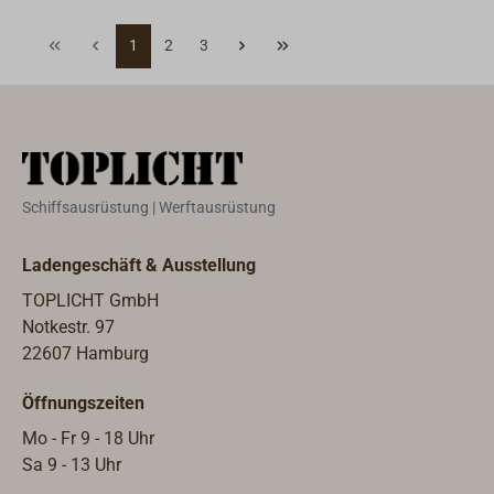
Positionslichtern
Navigationslichtern
1
2
3
oder eine
oder eine
Kabelunterbrechun
Kabelunterbrechun
g angezeigt. Es
g angezeigt.Es
können bis zu 6
können bis zu 5
Laternen
Navigationslichter
überwacht werden
überwacht werden
Schiffsausrüstung | Werftausrüstung
(Seitenlichter,
(Seitenlichter,
Topp-, Heck-,
Topp-, Heck-,
Ankerlicht und
Ankerlicht). Der
Ladengeschäft & Ausstellung
Dreifarbenlaterne).
Ausfall einer
TOPLICHT GmbH
Der Ausfall einer
Laterne wird über
Notkestr. 97
Laterne wird über
die Elektronik
22607 Hamburg
die Elektronik
gemeldet und die
gemeldet und die
entsprechende LED
Öffnungszeiten
entsprechende LED
auf dem Display
Mo - Fr 9 - 18 Uhr
auf dem Display
erlischt. Geeignet
Sa 9 - 13 Uhr
erlischt. Zusätzlich
für