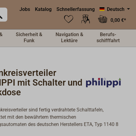
Jobs
Katalog
Schnellerfassung
Deutsch
0,00 €*
&
Sicherheit &
Navigation &
Berufs-
Funk
Lektüre
schifffahrt
kreisverteiler
PPI mit Schalter und
kdose
reisverteiler sind fertig verdrahtete Schalttafeln,
ttet mit den bewährtem thermischen
sautomaten des deutschen Herstellers ETA, Typ 1140 8