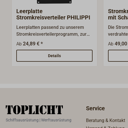
lieferbar. Passendes Zubehör:
Leerplatte
Stromkr
Reihenklemmen mit
Stromkreisverteiler PHILIPPI
mit Sch
Anschlusspaaren auf Hutschiene.
Leerplatten passend zu unserem
Die Stromk
Stromkreisverteilerprogramm, zur
verdrahte
individuellen Gestaltung, z. B. durch
ausgestat
24,89 € *
49,00 
Ab
Ab
größere Ausschnitte.
thermisc
Kunststoffbeschichtete
des deuts
Details
Aluminiumtafel mit 4
1140 8 Am
Befestigungslöchern.
aus Alum
beschicht
wird ein 
Vinyl-Etik
mitgelief
Wippschal
Service
Leuchtdio
über 6,3
Schiffsausrüstung | Werftausrüstung
Beratung & Kontakt
Flachstec