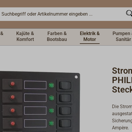
 &
Kajüte &
Farben &
Elektrik &
Pumpen 
Komfort
Bootsbau
Motor
Sanitär
Strom
PHILI
Stec
Die Stromk
ausgesta
Sicherung
Ampère.