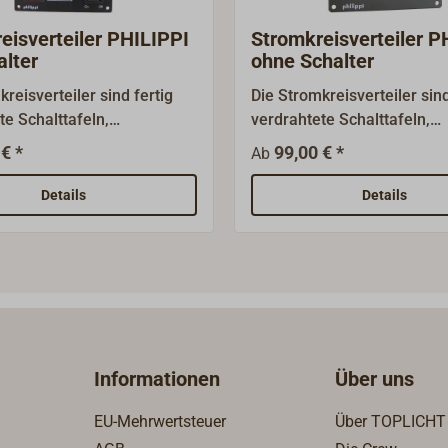
eisverteiler PHILIPPI
Stromkreisverteiler P
alter
ohne Schalter
reisverteiler sind fertig
Die Stromkreisverteiler sind
te Schalttafeln,
verdrahtete Schalttafeln,
tet mit den bewährten
ausgestattet mit den bewä
€ *
99,00 € *
Ab
hen Sicherungsautomaten
thermischen Sicherungsau
chen Herstellers ETA, Typ
des deutschen Herstellers 
Details
Details
père.Die Trägerplatten
1140 8 Ampère.Die Trägerp
inium sind schwarz
aus Aluminium sind schwa
et, für die Beschriftung
beschichtet, für die Beschr
Bogen mit 170 bedruckten
wird ein Bogen mit 170 bed
etten
Vinyl-Etiketten mitgeliefer
ert.Schaltfunktionen über
Schalter.Der Anschluss erfo
ter, Kontrolle durch grüne
6,3 mm-Flachsteckhülsen.
Informationen
Über uns
den.Der Anschluss erfolgt
für 12 Volt- oder 24 Volt-A
 mm-
Anfrage sind größere Schal
EU-Mehrwertsteuer
Über TOPLICHT
khülsen.Geeignet für 12 V-
mit Volt-/Ampèremessgerä