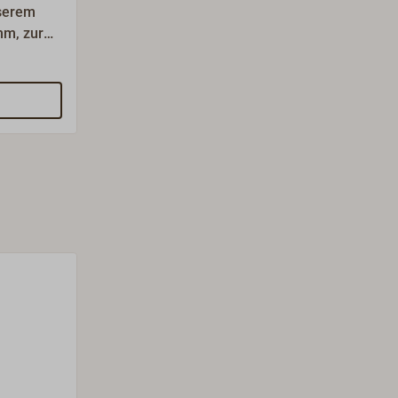
nserem
mm, zur
 B. durch