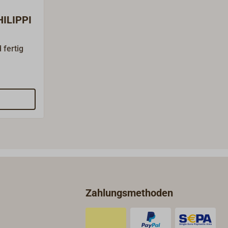
HILIPPI
 fertig
hrten
tomaten
ETA, Typ
latten
rz
iftung
ruckten
t.Ohne
lgt über
Geeignet
Zahlungsmethoden
nlagen.Auf
ttafeln
ten und