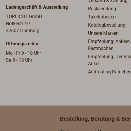
Versand & Zahlung
oder 24 V
Ladengeschäft & Ausstellung
Rücksendung
größere S
Volt-/Am
TOPLICHT GmbH
Takelarbeiten
Position
Notkestr. 97
Katalogbestellung
lieferbar
22607 Hamburg
Unsere Marken
Reihenkl
Empfehlung: Ankern
Öffnungszeiten
Anschlus
Festmachen
Mo - Fr 9 - 18 Uhr
Empfehlung: Der rich
Sa 9 - 13 Uhr
Anker
Antifouling-Ratgeber
Bestellung, Beratung & Ser