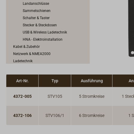
Landanschlüsse
Sammelschienen
Schalter & Taster
Stecker & Steckdosen
USB & Wireless Ladetechnik
HNA - Elektroinstallation
Kabel & Zubehör
Netzwerk & NMEA2000
Ladetechnik
Wechselrichter & Spannungswandler
Windgeneratoren, Solarmodule &
Art-Nr.
Typ
Ausführung
An
Brennstoffzellen
Elektro-Motoren
Motorschaltung & Schaltkabel
4372-005
STV105
5 Stromkreise
1 Stec
Motorkühlung & Auspuffanlage
Motorenzubehör
4372-106
STV106/1
6 Stromkreise
1 
Kraftstoffanlage