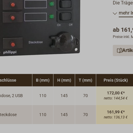
Die Träge
Beschrift
mehr I
mitgeliefe
Komplett mit Steckdose bzw. mit Steckdose 
ab
161,
Anschlus
Preise inkl.
Schaltfun
Leuchtdi
Arti
Der Ansch
Geeignet 
Auf Anfra
schlüsse
B (mm)
H (mm)
T (mm)
Preis (Stück)
Volt-/Am
lieferbar.
172,00 €*
kdose, 2 USB
110
145
70
netto:
144,54 €
Zubehör:
dienen zu
161,99 €*
Steckdose
110
145
70
und der S
netto:
136,13 €
Die Minus