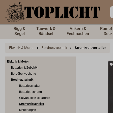
inhalt springen
Rigg &
Tauwerk &
Ankern &
Rumpf
Segel
Bändsel
Festmachen
Deck
Elektrik & Motor
Bordnetztechnik
Stromkreisverteiler
Elektrik & Motor
Batterien & Zubehör
Bordüberwachung
Bordnetztechnik
Batterieschalter
Batterietrennung
Galvanische Isolatoren
Stromkreisverteiler
Sicherungen