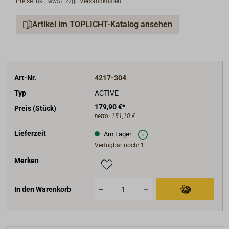
Preise inkl. MwSt. zzgl. Versandkosten
betriebsbereit gehalten.
Artikel im TOPLICHT-Katalog ansehen
Typ ACTIVE wird flach montiert, mit dem das zu
ladende Gerät mit wenigen Handgriffen (hoch- oder
querformatig) im passenden Blickwinkel fest
ausgerichtet werden kann.
Art-Nr.
4217-304
Stromaufnahme beim Laden 1,5 A ,
Typ
ACTIVE
multispannungsfähig 10-30 V, Standby < 0,03 W, IPX6.
179,90 €*
Preis (Stück)
Farbe schwarz.
netto:
151,18 €
Lieferzeit
Am Lager
Verfügbar noch: 1
Merken
In den Warenkorb