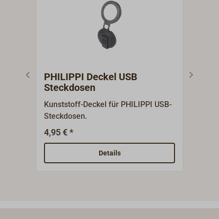
PHILIPPI Deckel USB
PHI
Steckdosen
Ste
Kunststoff-Deckel für PHILIPPI USB-
Einb
Steckdosen.
Stec
Einb
4,95 € *
4,95
Auße
Details