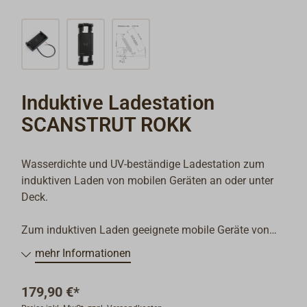
Induktive Ladestation
SCANSTRUT ROKK
Wasserdichte und UV-beständige Ladestation zum
induktiven Laden von mobilen Geräten an oder unter
Deck.
Zum induktiven Laden geeignete mobile Geräte von
120 mm bis 170 mm Länge werden in der
mehr Informationen
wasserdichten (IPX6) Halterung zwischen flexiblen
Backen sicher eingespannt und ohne Kabelverbindung
179,90 €*
mit 5 W (5 V/1 A) Ladestrom geladen und permanent