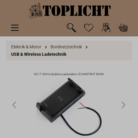
inhalt springen
Elektrik & Motor
Bordnetztechnik
USB & Wireless Ladetechnik
4217-304 Induktive Ladestation SCANSTRUT ROKK