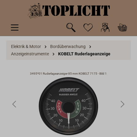
inhalt springen
Elektrik & Motor
Bordüberwachung
Anzeigeinstrumente
KOBELT Ruderlageanzeige
3495*01 Ruderlageanzeiger 85 mm KOBELT 7175 - Bild 1