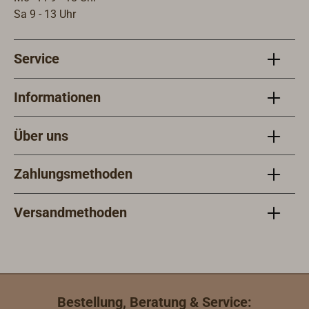
V.Gew
Sa 9 - 13 Uhr
Stel
und 
Service
Informationen
Über uns
Zahlungsmethoden
Versandmethoden
Bestellung, Beratung & Service: