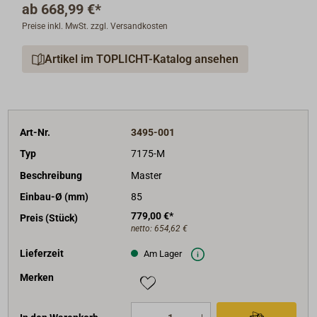
ab
668,99 €*
Preise inkl. MwSt. zzgl. Versandkosten
Bis zu fünf Tochteranzeigen 7175-S können an die
Hauptanzeige 7175-M angeschlossen werden.
Artikel im TOPLICHT-Katalog ansehen
Auch die kleineren Tochteranzeigen KOBELT 7180-S
können mit dem Master verbunden werden - oder
umgekehrt.
Es wird die Verwendung mit den optionalen KOBELT
Art-Nr.
3495-001
Ruderlagegebern 7174 oder 7168 (siehe "Passende
Typ
7175-M
Artikel") empfohlen.
Beschreibung
Master
Einbau-Ø (mm)
85
779,00 €*
Preis (Stück)
netto:
654,62 €
Lieferzeit
Am Lager
Merken