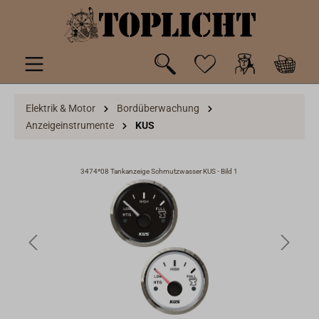
inhalt springen
Elektrik & Motor
Bordüberwachung
Anzeigeinstrumente
KUS
3474*08 Tankanzeige Schmutzwasser KUS - Bild 1