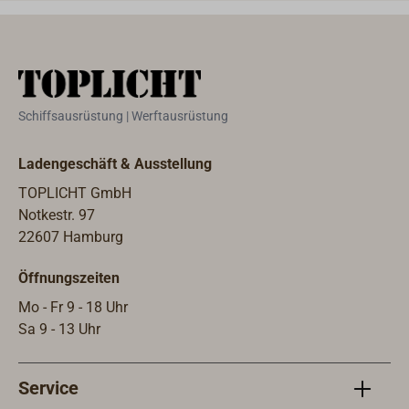
gelb einstellbar, die
gelb 
Betriebsspannung ist 12 V oder 24 V.
Betr
Der Einbau ist in Armaturenbrettern
Der 
bis 20 mm Stärke
bis 
möglich.Rundinstrument mit einem
Dreh
Schiffsausrüstung | Werftausrüstung
Einbau-Durchmesser von 52
oder
mm.Lieferbar mit schwarzem oder
ange
Ladengeschäft & Ausstellung
mit weißem Ziffernblatt.
werd
Einb
TOPLICHT GmbH
mm.L
Notkestr. 97
mit 
22607 Hamburg
Öffnungszeiten
Mo - Fr 9 - 18 Uhr
Sa 9 - 13 Uhr
Service