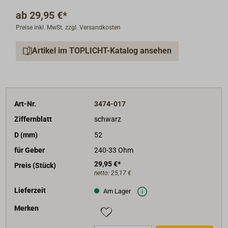
einstellbar, die Betriebsspannung ist 12 V oder 24 V.
ab
29,95 €*
Der Einbau ist in Armaturenbrettern bis 20 mm Stärke
Preise inkl. MwSt. zzgl. Versandkosten
möglich.
Rundinstrument mit einem Einbau-Durchmesser von
Artikel im TOPLICHT-Katalog ansehen
52 mm.
Lieferbar mit schwarzem oder mit weißem Ziffernblatt.
Art-Nr.
3474-017
Ziffernblatt
schwarz
D (mm)
52
für Geber
240-33 Ohm
29,95 €*
Preis (Stück)
netto:
25,17 €
Lieferzeit
Am Lager
Merken