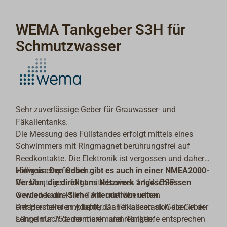
WEMA Tankgeber S3H für
Schmutzwasser
Sehr zuverlässige Geber für Grauwasser- und
Fäkalientanks.
Die Messung des Füllstandes erfolgt mittels eines
Schwimmers mit Ringmagnet berührungsfrei auf
Reedkontakte. Die Elektronik ist vergossen und daher
völlig unempfindlich.
Hinweis: Den Geber gibt es auch in einer NMEA2000-
Die Montage erfolgt mittels eines 1 1/4" BSP-
Version, die direkt ans Netzwerk angeschlossen
Gewindes direkt im Tank oder über einen
werden kann. Siehe Alternativen unten.
entsprechenden Adapter. Daher lassen sich die Geber
Der Hersteller empfiehlt, das Fäkalientank-Geber in der
sehr einfach demontieren und reinigen.
Länge nur 75% der maximalen Tanktiefe entsprechen