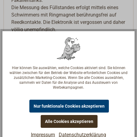
Fäkalientanks.
Die Messung des Füllstandes erfolgt mittels eines
Schwimmers mit Ringmagnet berührungsfrei auf
Reedkontakte. Die Elektronik ist vergossen und daher
völlig unempfindlich.
Die Montage erfolgt mittels eines 1 1/4" BSP-
Gewindes direkt im Tank oder über einen
entsprechenden Adapter. Daher lassen sich die Geber
sehr einfach demontieren und reinigen.
Hier können Sie auswählen, welche Cookies aktiviert sind. Sie können
Hinweis: Den Geber gibt es auch in einer
wählen zwischen für den Betrieb der Website erforderlichen Cookies und
zusätzlichen Marketing-Cookies. Wenn Sie alle Cookies auswählen,
NMEA2000-Version, die direkt ans Netzwerk
sammeln wir Daten für die Analyse und das Aussteuern von
angeschlossen werden kann. Siehe Alternativen
Werbekampagnen.
unten.
Nur funktionale Cookies akzeptieren
Der Hersteller empfiehlt, das Fäkalientank-Geber in
der Länge nur 75% der maximalen Tanktiefe
Alle Cookies akzeptieren
entsprechen sollten.
Impressum
Datenschutzerklärung