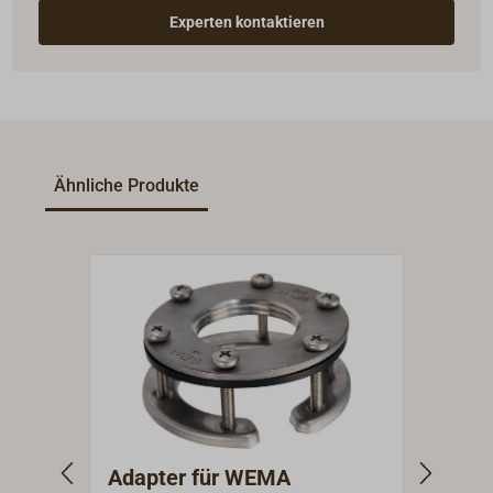
Experten kontaktieren
Ähnliche Produkte
Adapter für WEMA
Mont