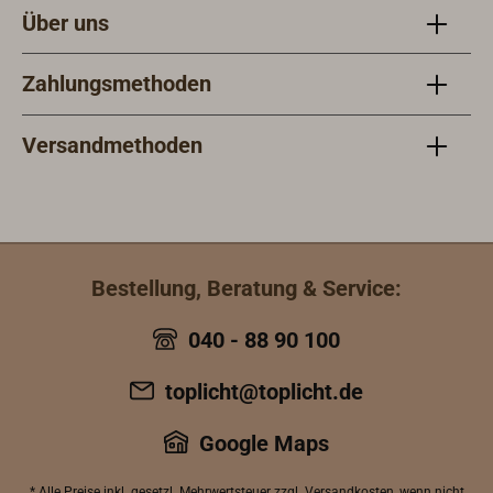
empfohlen, wenn im Tank keine
Über uns
Gewindebohrungen für die
Verschraubungen vorhanden sind.
Zahlungsmethoden
Versandmethoden
Bestellung, Beratung & Service:
040 - 88 90 100
toplicht@toplicht.de
Google Maps
* Alle Preise inkl.
gesetzl. Mehrwertsteuer
zzgl.
Versandkosten
, wenn nicht