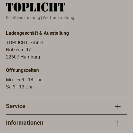
verschraubt. Lochkreis D=70mm. Mit
Dichtung.3470-101: Der Edelstahl-
Schiffsausrüstung | Werftausrüstung
Flansch mit 1 1/4"-Gewinde kann an
Stahltanks verschweißt werden.
Ladengeschäft & Ausstellung
Auch als Kontermutter
verwendbar.3470-102: Besonders
TOPLICHT GmbH
empfehlenswert, wenn ein VDO-
Notkestr. 97
Geber mit Flansch SAE 5-Loch
22607 Hamburg
(54mm Bohrkreis) durch einen
Öffnungszeiten
WEMA-Geber S3 ersetzt werden soll.
Die 5 Verschraubungen des
Mo - Fr 9 - 18 Uhr
Kunststoff-Adapters (mit 1 1/4"-
Sa 9 - 13 Uhr
Gewinde für den Geber) passen
genau in die 5 Bohrungen des VDO
Service
Gebers. Mit Dichtung.3470-104: Der
Unterbau-Flansch ist das Gegenstück
zu 3470-102 (für Flansch SAE 5-Loch
Informationen
54mm Bohrkreis) und wird