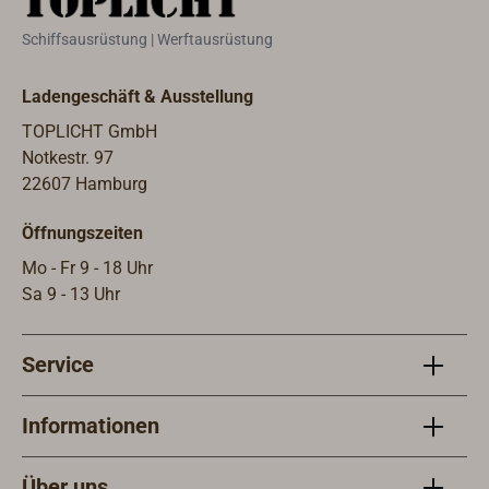
Dichtung.3470-101: Der Edelstahl-
Schiffsausrüstung | Werftausrüstung
Flansch mit 1 1/4"-Gewinde kann an
Stahltanks verschweißt werden.
Ladengeschäft & Ausstellung
Auch als Kontermutter
verwendbar.3470-102: Besonders
TOPLICHT GmbH
empfehlenswert, wenn ein VDO-
Notkestr. 97
Geber mit Flansch SAE 5-Loch
22607 Hamburg
(54mm Bohrkreis) durch einen
Öffnungszeiten
WEMA-Geber S3 ersetzt werden soll.
Die 5 Verschraubungen des
Mo - Fr 9 - 18 Uhr
Kunststoff-Adapters (mit 1 1/4"-
Sa 9 - 13 Uhr
Gewinde für den Geber) passen
genau in die 5 Bohrungen des VDO
Service
Gebers. Mit Dichtung.3470-104: Der
Unterbau-Flansch ist das Gegenstück
zu 3470-102 (für Flansch SAE 5-Loch
Informationen
54mm Bohrkreis) und wird
empfohlen, wenn im Tank keine
Über uns