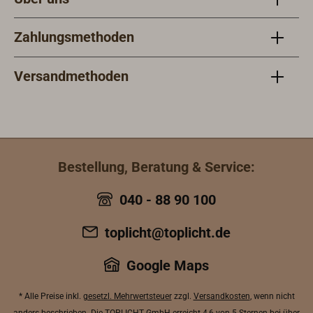
Gewindebohrungen für die
Verschraubungen vorhanden sind.
Zahlungsmethoden
Versandmethoden
Bestellung, Beratung & Service:
040 - 88 90 100
toplicht@toplicht.de
Google Maps
* Alle Preise inkl.
gesetzl. Mehrwertsteuer
zzgl.
Versandkosten
, wenn nicht