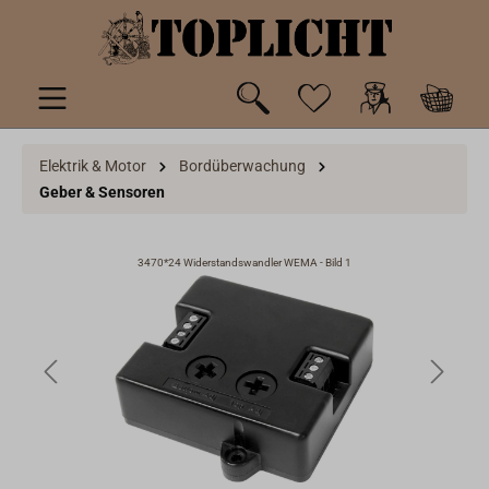
inhalt springen
Elektrik & Motor
Bordüberwachung
Geber & Sensoren
3470*24 Widerstandswandler WEMA - Bild 1