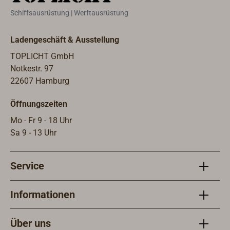
Dichtung.3470-101: Der Edelstahl-
Schiffsausrüstung | Werftausrüstung
Flansch mit 1 1/4"-Gewinde kann an
Stahltanks verschweißt werden.
Ladengeschäft & Ausstellung
Auch als Kontermutter
verwendbar.3470-102: Besonders
TOPLICHT GmbH
empfehlenswert, wenn ein VDO-
Notkestr. 97
Geber mit Flansch SAE 5-Loch
22607 Hamburg
(54mm Bohrkreis) durch einen
Öffnungszeiten
WEMA-Geber S3 ersetzt werden soll.
Die 5 Verschraubungen des
Mo - Fr 9 - 18 Uhr
Kunststoff-Adapters (mit 1 1/4"-
Sa 9 - 13 Uhr
Gewinde für den Geber) passen
genau in die 5 Bohrungen des VDO
Service
Gebers. Mit Dichtung.3470-104: Der
Unterbau-Flansch ist das Gegenstück
zu 3470-102 (für Flansch SAE 5-Loch
Informationen
54mm Bohrkreis) und wird
empfohlen, wenn im Tank keine
Über uns
Gewindebohrungen für die