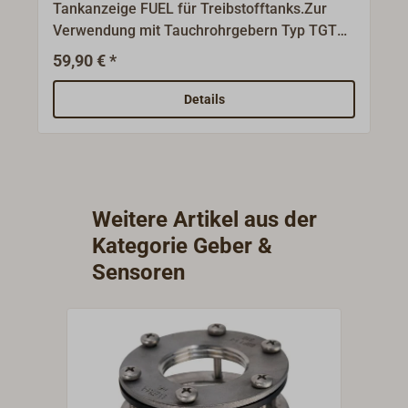
Tankanzeige FUEL für Treibstofftanks.Zur
Verwendung mit Tauchrohrgebern Typ TGT
mit Geberbereich 5 - 180 Ohm.Hochwertige
59,90 € *
Anzeigeinstrumente mit seewasserfestem
Edelstahlgehäuse. Mit schwarzem Kunststoff-
Details
Frontring.Schwarzes Ziffernblatt mit weißer
Schrift und Hintergrundbeleuchtung. Einbau-
Durchmesser 52 mm.
Weitere Artikel aus der
Kategorie Geber &
Sensoren