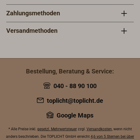
Verschraubungen vorhanden sind.
Zahlungsmethoden
Versandmethoden
Bestellung, Beratung & Service:
040 - 88 90 100
toplicht@toplicht.de
Google Maps
* Alle Preise inkl.
gesetzl. Mehrwertsteuer
zzgl.
Versandkosten
, wenn nicht
anders beschrieben. Die TOPLICHT GmbH erreicht
4,6 von 5 Sternen bei über