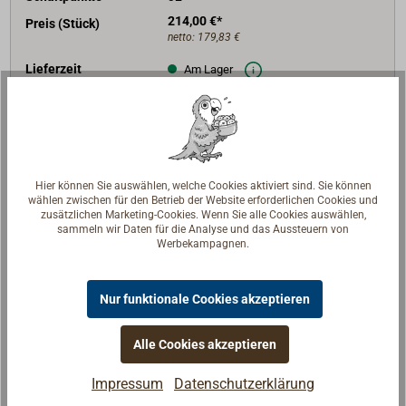
214,00 €*
Preis (Stück)
netto:
179,83 €
Lieferzeit
Am Lager
Merken
In den Warenkorb
Hier können Sie auswählen, welche Cookies aktiviert sind. Sie können
wählen zwischen für den Betrieb der Website erforderlichen Cookies und
zusätzlichen Marketing-Cookies. Wenn Sie alle Cookies auswählen,
sammeln wir Daten für die Analyse und das Aussteuern von
Art-Nr.
3486-700
Werbekampagnen.
L (mm)
700
min Einbau-Tanktiefe (mm)
685
Nur funktionale Cookies akzeptieren
Schaltpunkte
38
236,00 €*
Alle Cookies akzeptieren
Preis (Stück)
netto:
198,32 €
Impressum
Datenschutzerklärung
Lieferzeit
Versandfertig in 2-5 Tagen.