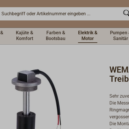
 &
Kajüte &
Farben &
Elektrik &
Pumpen 
Komfort
Bootsbau
Motor
Sanitär
WEMA
Trei
Sehr zuve
Die Messu
Ringmagne
vergossen
Die Monta