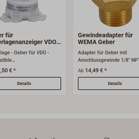
nsdeckel genutzt
r die Montage sind keine
 Bohrungen oder
nittene Gewinde
r für
Gewindeadapter für
ch!
rlagenanzeiger VDO /
WEMA Geber
NZLE
lage - Geber für VDO -
Adapter für Geber mit
tible
Anschlussgewinde 1/8" NP
geinstrumente.Lieferbar
,50 € *
14,49 € *
Ab
als Doppelgeber zum
luss von für zwei
Details
Details
geinstrumenten. Diese
 sind verwendbar für
hiedene
entenserien, unter
em der Hersteller VDO
LINE) oder Kienzle
ZLE CLASSIC).Weitere