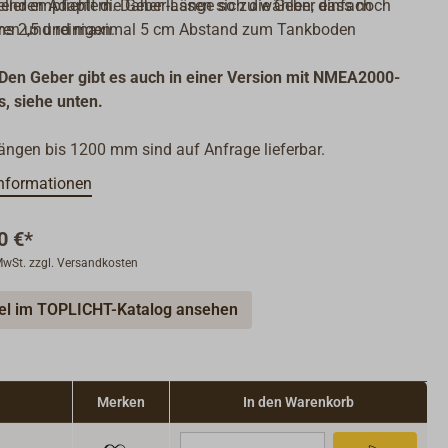
enden Adaptern. Daher lassen sich die Geber einfach
eller empfiehlt die Geber-Länge so zu wählen, dass noch
en und reinigen.
ns 2,5 und maximal 5 cm Abstand zum Tankboden
Den Geber gibt es auch in einer Version mit NMEA2000-
, siehe unten.
ängen bis 1200 mm sind auf Anfrage lieferbar.
nformationen
0 €*
 MwSt. zzgl. Versandkosten
kel im TOPLICHT-Katalog ansehen
Merken
In den Warenkorb