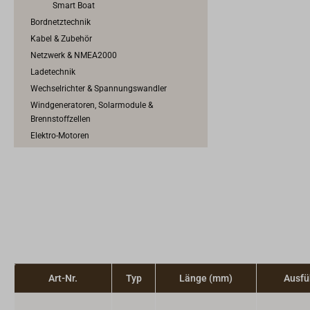
Smart Boat
Bordnetztechnik
Kabel & Zubehör
Netzwerk & NMEA2000
Ladetechnik
Wechselrichter & Spannungswandler
Windgeneratoren, Solarmodule &
Brennstoffzellen
Elektro-Motoren
Motorschaltung & Schaltkabel
Motorkühlung & Auspuffanlage
Motorenzubehör
Kraftstoffanlage
Art-Nr.
Typ
Länge (mm)
Ausfü