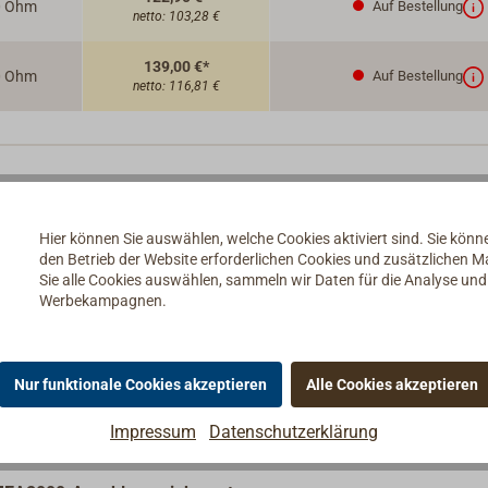
0 Ohm
Auf Bestellung
netto:
103,28 €
139,00 €*
0 Ohm
Auf Bestellung
netto:
116,81 €
Hier können Sie auswählen, welche Cookies aktiviert sind. Sie kön
den Betrieb der Website erforderlichen Cookies und zusätzlichen 
Sie alle Cookies auswählen, sammeln wir Daten für die Analyse un
immers mit Ringmagnet berührungsfrei auf Reedkontakte. Die
Werbekampagnen.
nd entsprechenden Adaptern. Daher lassen sich die Geber einfa
Nur funktionale Cookies akzeptieren
Alle Cookies akzeptieren
, dass noch mindestens 2,5 und maximal 5 cm Abstand zum Tank
Impressum
Datenschutzerklärung