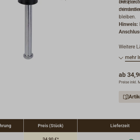
entsprech
Der Herst
demontier
mindeste
bleiben.
Hinweis: 
Anschluss
Weitere L
mehr I
ab
34,9
Preise inkl.
Arti
hrung
Preis (Stück)
Lieferzeit
34,90 €*