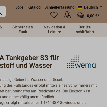
Jobs
Katalog
Schnellerfassung
Deutsch
0,00 €*
&
Sicherheit &
Navigation &
Berufs-
Funk
Lektüre
schifffahrt
 Tankgeber S3 für
bstoff und Wasser
rlässige Geber für Wasser und Diesel.
ng des Füllstandes erfolgt mittels eines Schwimmers mit
t berührungsfrei auf Reedkontakte. Die Elektronik ist
 und daher völlig unempfindlich.
ge erfolgt mittels eines 1 1/4" BSP-Gewindes und