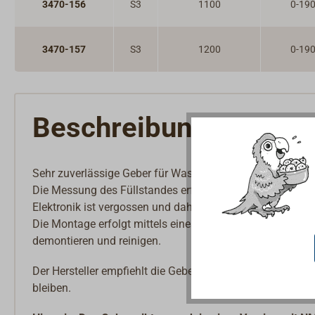
3470-156
S3
1100
0-19
3470-157
S3
1200
0-19
Beschreibung
Sehr zuverlässige Geber für Wasser und Diesel.
Die Messung des Füllstandes erfolgt mittels eines Schw
Elektronik ist vergossen und daher völlig unempfindlich.
Die Montage erfolgt mittels eines 1 1/4" BSP-Gewindes u
demontieren und reinigen.
Der Hersteller empfiehlt die Geber-Länge so zu wählen
bleiben.