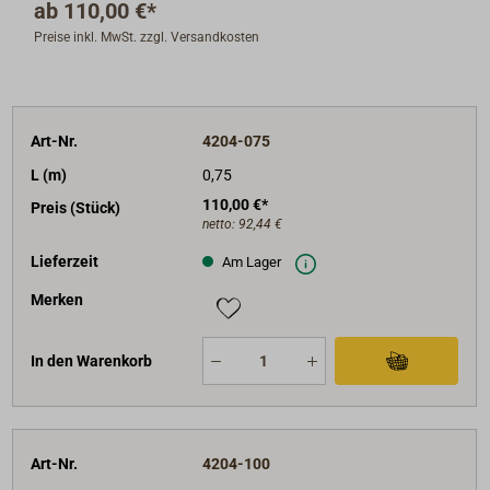
ab
110,00 €*
Außendurchmesser = 9 mm,
Preise inkl. MwSt. zzgl. Versandkosten
max. Auslenkung 8°,
Farbe blau.
Alle Endteile aus Edelstahl, Seele teflonbeschichtet,
stahlarmierte Kunststoffumhüllung, dauergeschmiert,
Art-Nr.
4204-075
wirksame Enddichtungen.
L (m)
0,75
Lieferbar in Längen von 1 m bis 20 m in 25 cm
110,00 €*
Preis (Stück)
netto:
92,44 €
Schritten.
(Lieferzeit ca. 1 Woche)
.
Lieferzeit
Am Lager
Merken
In den Warenkorb
Art-Nr.
4204-100