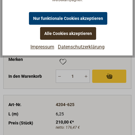
Werbekampagnen.
Art-Nr.
4204-600
Nur funktionale Cookies akzeptieren
L (m)
6,00
205,00 €*
Alle Cookies akzeptieren
Preis (Stück)
netto:
172,27 €
Impressum
Datenschutzerklärung
Lieferzeit
Am Lager
Merken
In den Warenkorb
Art-Nr.
4204-625
L (m)
6,25
210,00 €*
Preis (Stück)
netto:
176,47 €