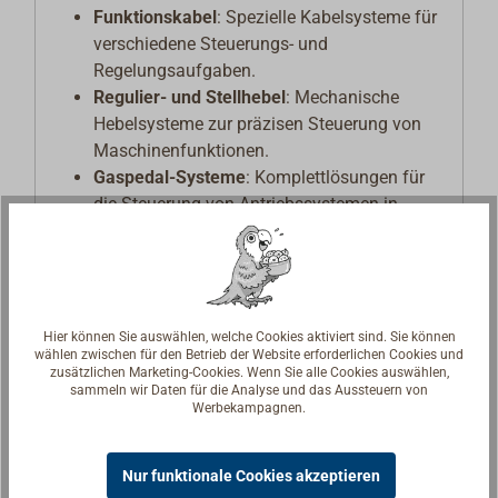
Funktionskabel
: Spezielle Kabelsysteme für
verschiedene Steuerungs- und
Regelungsaufgaben.
Regulier- und Stellhebel
: Mechanische
Hebelsysteme zur präzisen Steuerung von
Maschinenfunktionen.
Gaspedal-Systeme
: Komplettlösungen für
die Steuerung von Antriebssystemen in
Fahrzeugen und Maschinen.
Die Produkte von RINGSPANN RCS sind
wartungsfrei, eigensicher und unabhängig von
elektrischer, hydraulischer oder pneumatischer
Hier können Sie auswählen, welche Cookies aktiviert sind. Sie können
wählen zwischen für den Betrieb der Website erforderlichen Cookies und
Energieversorgung. Sie finden Anwendung in
zusätzlichen Marketing-Cookies. Wenn Sie alle Cookies auswählen,
sicherheitsrelevanten Systemen wie
sammeln wir Daten für die Analyse und das Aussteuern von
Werbekampagnen.
Notentriegelungen, Türverriegelungen und
Lasttrennschaltungen, insbesondere in der
Bahntechnik.
Nur funktionale Cookies akzeptieren