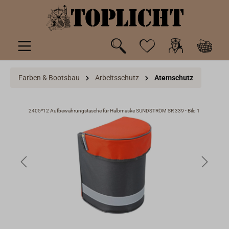
inhalt springen
Farben & Bootsbau
Arbeitsschutz
Atemschutz
 3
2405*12 Aufbewahrungstasche für Halbmaske SUNDSTRÖM SR 339 - Bild 1
2