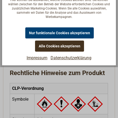
Hier können Sie auswählen, welche Cookies aktiviert sind. Sie können
wählen zwischen für den Betrieb der Website erforderlichen Cookies und
zusätzlichen Marketing-Cookies. Wenn Sie alle Cookies auswählen,
Fragen zum Artikel?
sammeln wir Daten für die Analyse und das Aussteuern von
Werbekampagnen.
Reden Sie mit Handwerkern, Bootsbauern und
Seglerinnen. Wir verstehen Ihre Fragen und geben die
passende Antwort.
Nur funktionale Cookies akzeptieren
Experten kontaktieren
Alle Cookies akzeptieren
Impressum
Datenschutzerklärung
Rechtliche Hinweise zum Produkt
CLP-Verordnung
Symbole