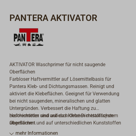
PANTERA AKTIVATOR
AKTIVATOR Waschprimer für nicht saugende
Oberflächen
Farbloser Haftvermittler auf Lösemittelbasis für
Pantera Kleb- und Dichtungsmassen. Reinigt und
aktiviert die Klebeflächen. Geeignet für Verwendung
bei nicht saugenden, mineralischen und glatten
Untergründen. Verbessert die Haftung zu
beschichteten und unbeschichteten metallischen
Haftvermittler sind auf das Klebe-Dichtstoffsystem
Oberflächen und auf unterschiedlichen Kunststoffen
abgestimmt.
wie PVC, ABS, Polycarbonat, GFK auf Polyester- und
mehr Informationen