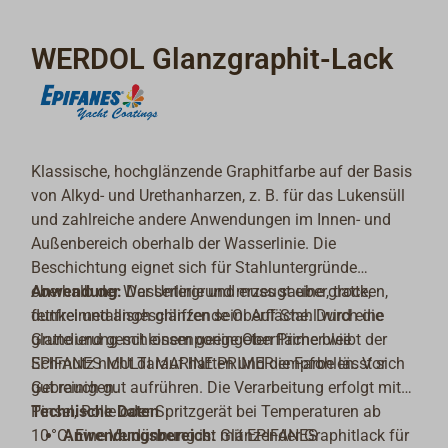
WERDOL Glanzgraphit-Lack
Klassische, hochglänzende Graphitfarbe auf der Basis
von Alkyd- und Urethanharzen, z. B. für das Lukensüll
und zahlreiche andere Anwendungen im Innen- und
Außenbereich oberhalb der Wasserlinie. Die
Beschichtung eignet sich für Stahluntergründe
oberhalb der Wasserlinie und erzeugt eine glatte,
Anwendung:
Der Untergrund muss sauber, trocken,
dunkelmetallisch glänzende Oberfläche. Durch die
fettfrei und angeschliffen sein. Auf Stahl wird eine
glatte und geschlossenporige Oberfläche bleibt der
Grundierung mit einem geeingeten Primer wie
Schmutz nicht darauf haften und die Farbe lässt sich
EPIFANES MULTI MARINE PRIMER empfohlen. Vor
gut reinigen.
Gebrauch gut aufrühren. Die Verarbeitung erfolgt mit
Pinsel, Rolle oder Spritzgerät bei Temperaturen ab
Technische Daten
10 °C. Eine Verdünnung ist mit EPIFANES
Anwendungsbereich:
Glänzender Graphitlack für