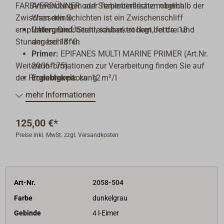
FARBVERDÜNNER oder Terpentinersatz möglich.
Anwendungen auf Stahloberflächen oberhalb der
Zwischen den Schichten ist ein Zwischenschliff
Wasserlinie
empfohlen. Die Überstreichbarkeit liegt bei ca. 18
Untergrund:
Stahl, sauber, trocken, fettfrei und
Stunden bei 18 °C.
angeschliffen
Primer:
EPIFANES MULTI MARINE PRIMER (Art.Nr.
Weitere Informationen zur Verarbeitung finden Sie auf
2066-175)
der Produktverpackung.
Ergiebigkeit:
ca. 12 m²/l
Verdünnung:
EPIFANES FARBVERDÜNNER (Art.Nr.
mehr Informationen
2059-001) oder Terpentinersatz
Applikationsmethode:
Pinsel, Rolle oder
125,00 €*
Spritzgerät
Preise inkl. MwSt. zzgl. Versandkosten
Trocknungszeiten (bei 18 °C):
Überstreichbar
nach ca. 18 Std.
Art-Nr.
2058-504
Farbe
dunkelgrau
Gebinde
4 l-Eimer