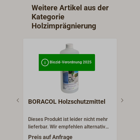
Weitere Artikel aus der
Kategorie
Holzimprägnierung
Biozid-Verordnung 2025
BORACOL Holzschutzmittel
EPI
Far
Dieses Produkt ist leider nicht mehr
Penet
lieferbar. Wir empfehlen alternativ
welc
Reinigungsprodukte von SIKA,
Verb
Preis auf Anfrage
1
Ab