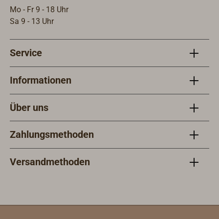
befr
Mo - Fr 9 - 18 Uhr
EASY
Sa 9 - 13 Uhr
Std.
Ober
Service
eine
werd
Ober
Informationen
rein
arbe
Über uns
unve
impr
Zahlungsmethoden
aufg
eine
Grun
Versandmethoden
hinz
verb
Anha
Folg
Farb