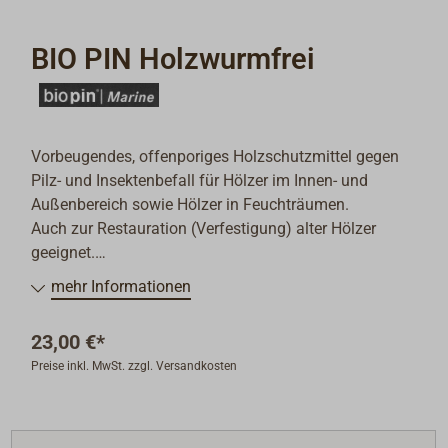
BIO PIN Holzwurmfrei
Vorbeugendes, offenporiges Holzschutzmittel gegen
Pilz- und Insektenbefall für Hölzer im Innen- und
Außenbereich sowie Hölzer in Feuchträumen.
Auch zur Restauration (Verfestigung) alter Hölzer
geeignet.
Wasserdampfdurchlässig.
mehr Informationen
Wirkung durch Unkenntlichmachen des Holzes für
Schädlinge.
23,00 €*
Preise inkl. MwSt. zzgl. Versandkosten
Bei der Verarbeitung Gummihandschuhe tragen.
Beim Einsatz von Spritzgeräten eine zugelassenen
Atemschutz tragen.
Nicht mit Stahlwolle schleifen, da der Schleifstaub zu