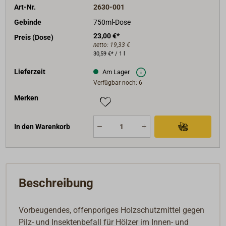
Art-Nr.
2630-001
schwarzen Verfärbungen führen kann.
Gebinde
750ml-Dose
Bereits in der vierten Generation stellt die BIOPIN
23,00 €*
Preis (Dose)
netto:
19,33 €
Vertriebs GmbH innovative Naturfarben mit den
30,59 €* / 1 l
technischen Möglichkeiten der Gegenwart her. Das
Unternehmen entwickelt und produziert gesunde
Lieferzeit
Am Lager
Produkte auf der Basis natürlicher Rohstoffe.
Verfügbar noch: 6
Merken
In den Warenkorb
Beschreibung
Vorbeugendes, offenporiges Holzschutzmittel gegen
Pilz- und Insektenbefall für Hölzer im Innen- und