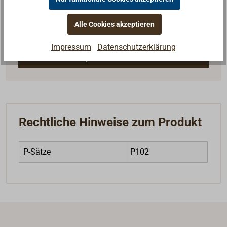
Fragen zum Artikel?
Reden Sie mit Handwerkern, Bootsbauern und
Alle Cookies akzeptieren
Seglerinnen. Wir verstehen Ihre Fragen und geben die
passende Antwort.
Impressum
Datenschutzerklärung
Experten kontaktieren
Rechtliche Hinweise zum Produkt
P-Sätze
P102