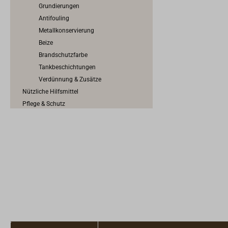
Grundierungen
Antifouling
Metallkonservierung
Beize
Brandschutzfarbe
Tankbeschichtungen
Verdünnung & Zusätze
Nützliche Hilfsmittel
Pflege & Schutz
Arbeitsschutz
Epoxy, GFK & Kunststoff
Tape & Abklebeband
Dichten & Kleben
Traditionelles Dichten & Kalfatern
Werkzeuge für den Bootsbau
Schrauben, Nägel, Nieten & Propfen
Scheuerleisten & Profilschienen
Konstruktionsbeschläge
Anoden