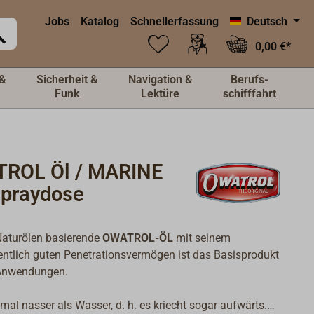
Jobs
Katalog
Schnellerfassung
Deutsch
0,00 €*
&
Sicherheit &
Navigation &
Berufs-
Funk
Lektüre
schifffahrt
ROL Öl / MARINE
Spraydose
Naturölen basierende
OWATROL-ÖL
mit seinem
ntlich guten Penetrationsvermögen ist das Basisprodukt
 Anwendungen.
eimal nasser als Wasser, d. h. es kriecht sogar aufwärts.