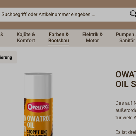
 &
Kajüte &
Farben &
Elektrik &
Pumpen 
Komfort
Bootsbau
Motor
Sanitär
ierung
OWAT
OIL 
Das auf 
außerorde
für viele
Es ist dr