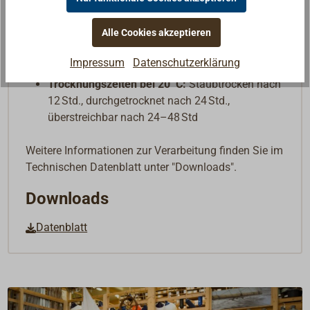
Saugfähigkeit und Zustand des Untergrunds)
Verdünnung:
unverdünnt anwenden
Alle Cookies akzeptieren
Applikationsmethode:
Pinsel, Rolle, Airless-
Spritze (professionelle Anwender)
Impressum
Datenschutzerklärung
Verarbeitungstemperatur:
5-35°C
Trocknungszeiten bei 20 °C:
Staubtrocken nach
12 Std., durchgetrocknet nach 24 Std.,
überstreichbar nach 24–48 Std
Weitere Informationen zur Verarbeitung finden Sie im
Technischen Datenblatt unter "Downloads".
Downloads
Datenblatt