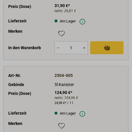
Für kleinere Ausbesserungen eignet sich das
31,90 €*
Preis (Dose)
OWATROL-Spray.
netto:
26,81 €
Lieferzeit
Am Lager
Merken
In den Warenkorb
Art-Nr.
2504-005
Gebinde
5l Kanister
124,90 €*
Preis (Dose)
netto:
104,96 €
24,98 €* / 1 l
Lieferzeit
Am Lager
Merken