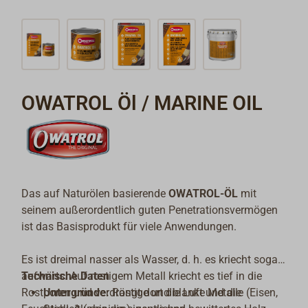
OWATROL Öl / MARINE OIL
Das auf Naturölen basierende
OWATROL-ÖL
mit
seinem außerordentlich guten Penetrationsvermögen
ist das Basisprodukt für viele Anwendungen.
Es ist dreimal nasser als Wasser, d. h. es kriecht sogar
aufwärts. Auf rostigem Metall kriecht es tief in die
Technische Daten
Rostporen und verdrängt dort die Luft und die
Untergründe:
Rostige und blanke Metalle (Eisen,