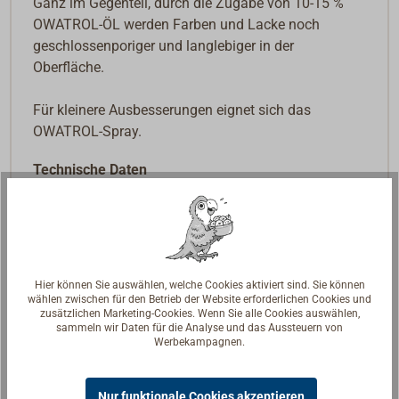
Ganz im Gegenteil, durch die Zugabe von 10-15 %
OWATROL-ÖL werden Farben und Lacke noch
geschlossenporiger und langlebiger in der
Oberfläche.
Für kleinere Ausbesserungen eignet sich das
OWATROL-Spray.
Technische Daten
Untergründe:
Rostige und blanke Metalle (Eisen,
Stahl, Aluminium), neues und bewittertes Holz
Vorbehandlung:
abhängig vom Material: losen
Rost, nicht haftende Altanstriche, Öl und Fett
Hier können Sie auswählen, welche Cookies aktiviert sind. Sie können
entfernen; festsitzender Rost NICHT entfernen,
wählen zwischen für den Betrieb der Website erforderlichen Cookies und
da auf ihm Owatrol auch haftet
zusätzlichen Marketing-Cookies. Wenn Sie alle Cookies auswählen,
sammeln wir Daten für die Analyse und das Aussteuern von
Folgeanstrich:
Kann mit Alkyd-, Öl- oder
Werbekampagnen.
Kunstharz-Lacken überarbeitet werden
Ergiebigkeit:
ca. 15–20 m²/l (je nach
Nur funktionale Cookies akzeptieren