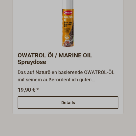
OWATROL Öl / MARINE OIL
Spraydose
Das auf Naturölen basierende OWATROL-ÖL
mit seinem außerordentlich guten
Penetrationsvermögen ist das Basisprodukt
19,90 € *
für viele Anwendungen.Es ist dreimal nasser
als Wasser, d. h. es kriecht sogar aufwärts.
Details
Auf rostigem Metall kriecht es tief in die
Rostporen und verdrängt dort die Luft und die
Feuchtigkeit (also die eigentlichen
Korrosionsverursacher) auch aus