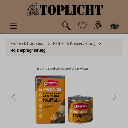
inhalt springen
Farben & Bootsbau
Farben & Konservierung
Holzimprägnierung
2504-125 und 001 Owatrol Öl 125ml und 1l