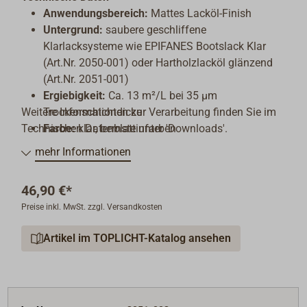
Anwendungsbereich:
Mattes Lacköl-Finish
Untergrund:
saubere geschliffene
Klarlacksysteme wie EPIFANES Bootslack Klar
(Art.Nr. 2050-001) oder Hartholzlacköl glänzend
(Art.Nr. 2051-001)
Ergiebigkeit:
Ca. 13 m²/L bei 35 µm
Weitere Informationen zur Verarbeitung finden Sie im
Trockenschichtdicke
Technischen Datenblatt unter 'Downloads'.
Farbe:
klar, bernsteinfarben
Verdünnung:
Pinsel: Epifanes Farbverdünner
mehr Informationen
(Art.Nr. 2059-001), Spritze: Epifanes 1-K
Spritzverdünner (Art.Nr. 2059-110)
46,90 €*
Applikationsmethode:
Pinsel, Rolle oder
Preise inkl. MwSt. zzgl. Versandkosten
Spritzpistole (professionelle Anwender)
Trocknungszeiten (bei 20 °C):
Staubtrocken nach
Artikel im TOPLICHT-Katalog ansehen
3 Std., schleifbar nach 24 Std., überstreichbar
nach 24 Std.