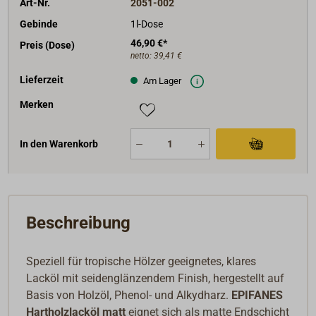
Art-Nr.
2051-002
Gebinde
1l-Dose
46,90 €*
Preis (Dose)
netto:
39,41 €
Lieferzeit
Am Lager
Merken
In den Warenkorb
Beschreibung
Speziell für tropische Hölzer geeignetes, klares
Lacköl mit seidenglänzendem Finish, hergestellt auf
Basis von Holzöl, Phenol- und Alkydharz.
EPIFANES
Hartholzlacköl matt
eignet sich als matte Endschicht