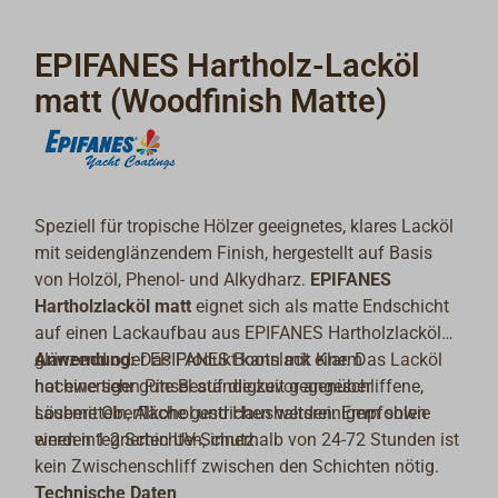
EPIFANES Hartholz-Lacköl
matt (Woodfinish Matte)
Speziell für tropische Hölzer geeignetes, klares Lacköl
mit seidenglänzendem Finish, hergestellt auf Basis
von Holzöl, Phenol- und Alkydharz.
EPIFANES
Hartholzlacköl matt
eignet sich als matte Endschicht
auf einen Lackaufbau aus EPIFANES Hartholzlacköl
glänzend oder EPIFANES Bootslack Klar. Das Lacköl
Anwendung:
Das Produkt kann mit einem
hat eine sehr gute Beständigkeit gegenüber
hochwertigen Pinsel auf die zuvor angeschliffene,
Lösemitteln, Alkohol und Haushaltsreinigern sowie
saubere Oberfläche gestrichen werden. Empfohlen
einen integrierten UV-Schutz.
werden 1-2 Schichten, innerhalb von 24-72 Stunden ist
kein Zwischenschliff zwischen den Schichten nötig.
Technische Daten