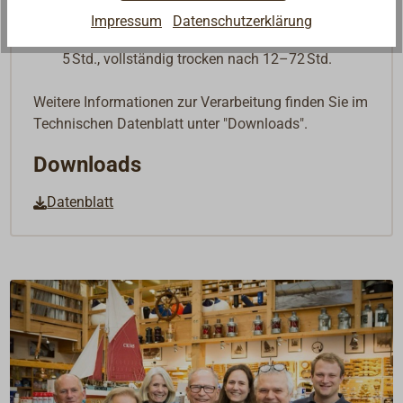
Verarbeitungstemperatur:
+8 °C bis max. +35 °C
Impressum
Datenschutzerklärung
Trocknung (20 °C):
staubtrocken nach ca. 4–
5 Std., vollständig trocken nach 12–72 Std.
Weitere Informationen zur Verarbeitung finden Sie im
Technischen Datenblatt unter "Downloads".
Downloads
Datenblatt