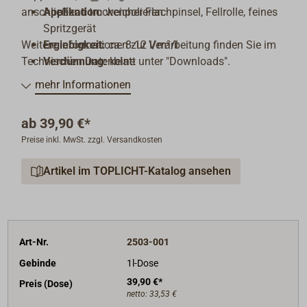
anschließend trockenpolieren.
Applikation:
weicher Flachpinsel, Fellrolle, feines
Spritzgerät
Weitere Informationen zur Verarbeitung finden Sie im
Ergiebigkeit:
ca. 8-12 l/m²/l
Technischen Datenblatt unter "Downloads".
Verdünnung:
keine
Verarbeitungstemperatur:
+8 °C bis max. +35 °C
mehr Informationen
Trocknung (20 °C):
staubtrocken nach ca. 4–
5 Std., vollständig trocken nach 12–72 Std.
ab
39,90 €*
Preise inkl. MwSt. zzgl. Versandkosten
Artikel im TOPLICHT-Katalog ansehen
Art-Nr.
2503-001
Gebinde
1l-Dose
39,90 €*
Preis (Dose)
netto:
33,53 €