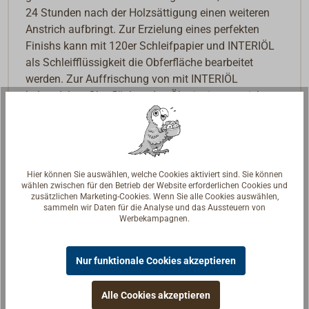
24 Stunden nach der Holzsättigung einen weiteren
Anstrich aufbringt. Zur Erzielung eines perfekten
Finishs kann mit 120er Schleifpapier und INTERIÖL
als Schleifflüssigkeit die Obferfläche bearbeitet
werden. Zur Auffrischung von mit INTERIÖL
behandelten Oberflächen das Öl mit einem weichen
Lappen auftragen, kurz einwirken lassen und
anschließend trockenpolieren.
Technische Daten
Hier können Sie auswählen, welche Cookies aktiviert sind. Sie können
wählen zwischen für den Betrieb der Website erforderlichen Cookies und
Einsatzbereich:
Innenholz, z. B. Möbel, Böden,
zusätzlichen Marketing-Cookies. Wenn Sie alle Cookies auswählen,
Paneele, Küchenarbeitsplatten
sammeln wir Daten für die Analyse und das Aussteuern von
Werbekampagnen.
Untergrund:
unbeschichtet, sauber, trocken,
fettfrei, tragfähig
Applikation:
weicher Flachpinsel, Fellrolle,
Nur funktionale Cookies akzeptieren
feines Spritzgerät
Ergiebigkeit:
ca. 8-12 l/m²/l
Alle Cookies akzeptieren
Verdünnung:
keine