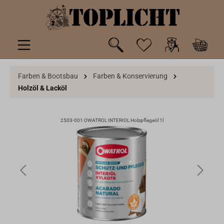
inhalt springen
Farben & Bootsbau
Farben & Konservierung
Holzöl & Lacköl
2503-001 OWATROL INTERIOL Holzpflegeöl 1l