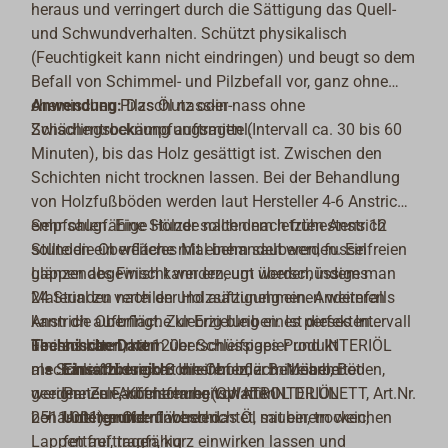
heraus und verringert durch die Sättigung das Quell-
und Schwundverhalten. Schützt physikalisch
(Feuchtigkeit kann nicht eindringen) und beugt so dem
Befall von Schimmel- und Pilzbefall vor, ganz ohne
chemischen Pilzschutz oder
Anwendung:
Das Öl nass-in-nass ohne
Schädlingsbekämpfungsmittel.
Zwischentrocknung auftragen (Intervall ca. 30 bis 60
Minuten), bis das Holz gesättigt ist. Zwischen den
Schichten nicht trocknen lassen. Bei der Behandlung
von Holzfußböden werden laut Hersteller 4-6 Anstriche
empfohlen. Eine Stunde nach dem letzten Anstrich
Sehr saugfähige Hölzer sollten nach frühestens 12
sollte die Oberfläche mit einem sauberen, fusselfreien
Stunden ein weiteres Mal behandelt werden. Ein
Lappen abgewischt werden, um überschüssiges
glänzendes Finish kann erzeugt werden, indem man
Material zu verteilen und aufzunehmen. Andernfalls
24 Stunden nach der Holzsättigung einen weiteren
kann die Oberfläche klebrig bleiben. Ist dieses Intervall
Anstrich aufbringt. Zur Erzielung eines perfekten
überschritten, kann überschüssiges Produkt
Finishs kann mit 120er Schleifpapier und INTERIÖL
Technische Daten
mechanisch durch Schleifen oder mit einem
als Schleifflüssigkeit die Obferfläche bearbeitet
Einsatzbereich:
Innenholz, z. B. Möbel, Böden,
geeigneten Farbentferner (OWATROL DILUNETT, Art.Nr.
werden. Zur Auffrischung von mit INTERIÖL
Paneele, Küchenarbeitsplatten
2511-001) entfernt werden.
behandelten Oberflächen das Öl mit einem weichen
Untergrund:
unbeschichtet, sauber, trocken,
Lappen auftragen, kurz einwirken lassen und
fettfrei, tragfähig