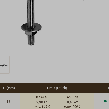
D1 (mm)
Preis (Stück)
Bis 4
Stk
Ab 5
Stk
13
9,90 €*
8,40 €*
netto:
8,32 €
netto:
7,06 €