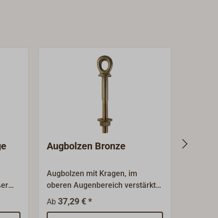
ge
Augbolzen Bronze
Augbol
Augbolzen mit Kragen, im
Augbolz
ßer
oberen Augenbereich verstärkt
Gewinde
 50
(elegante, leicht langovale Form
316), po
37,29 € *
5,00
Ab
Ab
des Auges).Hergestellt aus
Ausführ