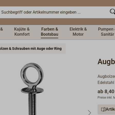
 &
Kajüte &
Farben &
Elektrik &
Pumpen 
Komfort
Bootsbau
Motor
Sanitär
olzen & Schrauben mit Auge oder Ring
Augb
Augbolze
Edelstahl
ab
8,40
Preise inkl.
Arti