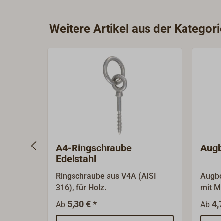
Weitere Artikel aus der Kategor
A4-Ringschraube
Augb
Edelstahl
Ringschraube aus V4A (AISI
Augbo
316), für Holz.
mit Mu
5,30 € *
4,
Ab
Ab