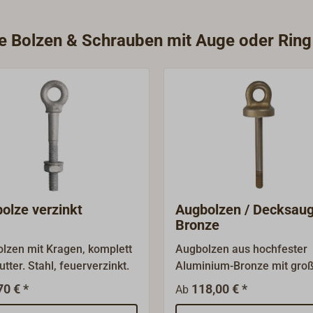
ie Bolzen & Schrauben mit Auge oder Ring
olze verzinkt
Augbolzen / Decksau
Bronze
lzen mit Kragen, komplett
Augbolzen aus hochfester
tter. Stahl, feuerverzinkt.
Aluminium-Bronze mit gro
Grundplatte (Durchmesser
70 € *
118,00 € *
Ab
mm) in der Form eines