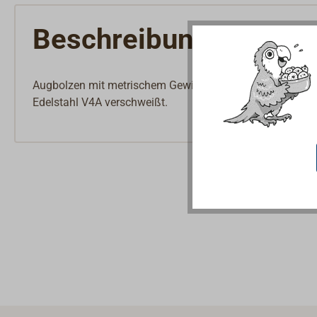
Beschreibung
Augbolzen mit metrischem Gewinde, mit großem Kragen.
Edelstahl V4A verschweißt.