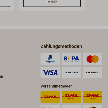
hochfester Silizium-Bronze,
Details
Oberfläche matt gerollt.Zoll-
Gewinde, mit Mutter und
Scheibe.
Zahlungsmethoden
hte
Versandmethoden