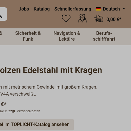
Jobs
Katalog
Schnellerfassung
Deutsch
0,00 €*
&
Sicherheit &
Navigation &
Berufs-
Funk
Lektüre
schifffahrt
olzen Edelstahl mit Kragen
n mit metrischem Gewinde, mit großem Kragen.
 V4A verschweißt.
 €*
 MwSt. zzgl. Versandkosten
kel im TOPLICHT-Katalog ansehen