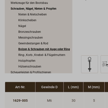
Werkzeuge für den Bootsbau
Schrauben, Nägel, Nieten & Propfen
Nieten & Nietscheiben
Klinkscheiben
Nägel
Bronzeschrauben
Messingschrauben
Gewindestangen & Rod
Bolzen & Schrauben mit Auge oder Ring
Ring-, Korb-, Knebel- & Flügelmuttern
Holzpfropfen
Hülsenschrauben
Scheuerleisten & Profilschienen
Konstruktionsbeschläge
Anoden
Art-Nr.
Gewinde D
L (mm)
M (mm)
1629-005
M6
30
5