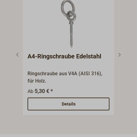
A4-Ringschraube Edelstahl
Aug
Ringschraube aus V4A (AISI 316),
Augb
für Holz.
Mutte
5,30 € *
4
Ab
Ab
Details