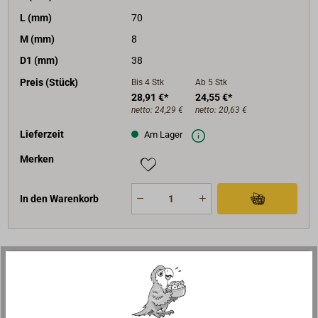
L (mm)
70
M (mm)
8
D1 (mm)
38
Preis (Stück)
Bis 4
Stk
Ab 5
Stk
28,91 €*
24,55 €*
netto:
24,29 €
netto:
20,63 €
Lieferzeit
Am Lager
Merken
In den Warenkorb
Beschreibung
Augbolzen und verlöteter Ring, mit Kragen und