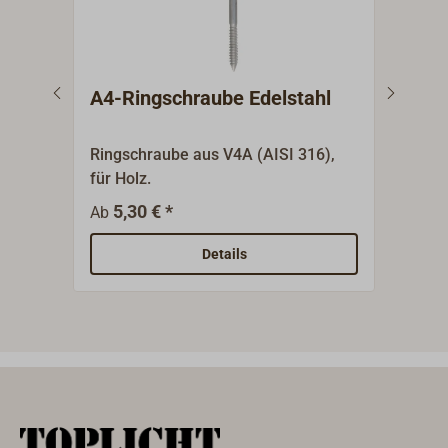
A4-Ringschraube Edelstahl
Aug
Ringschraube aus V4A (AISI 316),
Augb
für Holz.
Mutte
5,30 € *
4
Ab
Ab
Details