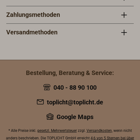
Zahlungsmethoden
Versandmethoden
Bestellung, Beratung & Service:
040 - 88 90 100
toplicht@toplicht.de
Google Maps
* Alle Preise inkl.
gesetzl. Mehrwertsteuer
zzgl.
Versandkosten
, wenn nicht
anders beschrieben. Die TOPLICHT GmbH erreicht
4,6 von 5 Sternen bei über