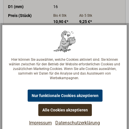
D1 (mm)
16
Preis (Stück)
Bis 4
Stk
Ab 5
Stk
10,90 €*
9,25 €*
netto:
9,16 €
netto:
7,77 €
Lieferzeit
Am Lager
Merken
Hier können Sie auswählen, welche Cookies aktiviert sind. Sie können
In den Warenkorb
wählen zwischen für den Betrieb der Website erforderlichen Cookies und
zusätzlichen Marketing-Cookies. Wenn Sie alle Cookies auswählen,
sammeln wir Daten für die Analyse und das Aussteuern von
Werbekampagnen.
Beschreibung
Nur funktionale Cookies akzeptieren
Alle Cookies akzeptieren
Augschraube mit Schraubgewinde für Holz. Mit
Kragen.
Impressum
Datenschutzerklärung
Stahl, feuerverzinkt.