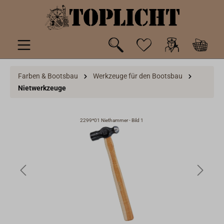
inhalt springen
Farben & Bootsbau
Werkzeuge für den Bootsbau
Nietwerkzeuge
2299*01 Niethammer - Bild 1