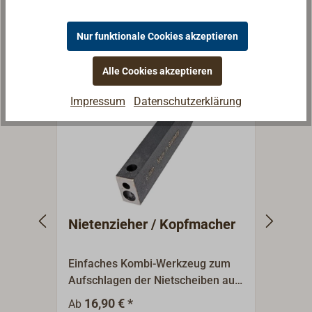
Nur funktionale Cookies akzeptieren
Ähnliche Produkte
Alle Cookies akzeptieren
Impressum
Datenschutzerklärung
Nietenzieher / Kopfmacher
Niet
Einfaches Kombi-Werkzeug zum
Niete
Aufschlagen der Nietscheiben auf
schla
den Nagel und zum Formen des
Verni
16,90 € *
16
Ab
Ab