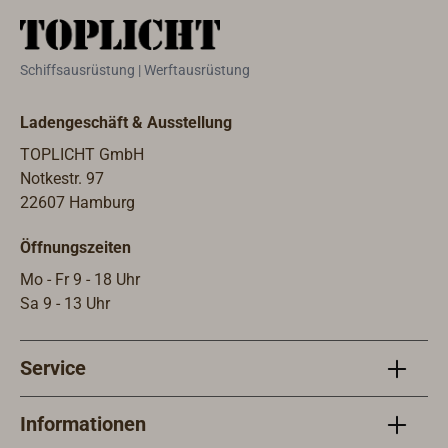
perfekter Kraftübertragung. Die
Kraf
Starlock-Aufnahme ist auch für die
Aufn
alten FEIN-MULTIMASTER und für
FEIN
Schiffsausrüstung | Werftausrüstung
die "Multitools" der Firmen BOSCH,
"Mul
Makita, Hitachi, Metabo, AEG, Skil
Makit
Ladengeschäft & Ausstellung
etc. geeignet.
etc. 
TOPLICHT GmbH
Notkestr. 97
22607 Hamburg
Öffnungszeiten
Mo - Fr 9 - 18 Uhr
Sa 9 - 13 Uhr
Service
Informationen