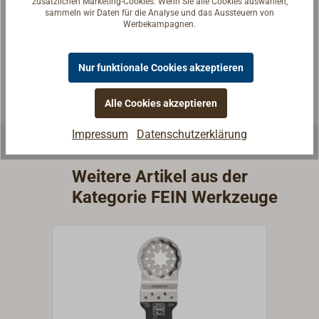
Reden Sie mit Handwerkern, Bootsbauern und
zusätzlichen Marketing-Cookies. Wenn Sie alle Cookies auswählen,
sammeln wir Daten für die Analyse und das Aussteuern von
Seglerinnen. Wir verstehen Ihre Fragen und geben die
Werbekampagnen.
passende Antwort.
Experten kontaktieren
Nur funktionale Cookies akzeptieren
Alle Cookies akzeptieren
Impressum
Datenschutzerklärung
Weitere Artikel aus der
Kategorie FEIN Werkzeuge