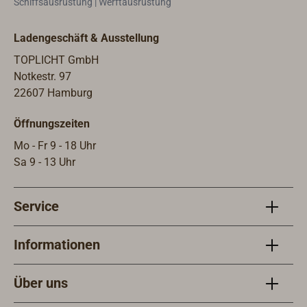
Schiffsausrüstung | Werftausrüstung
die "Multitools" der Firmen BOSCH,
"Mul
Makita, Hitachi, Metabo, AEG, Skil
Makit
Ladengeschäft & Ausstellung
etc. geeignet.
etc. 
TOPLICHT GmbH
Notkestr. 97
22607 Hamburg
Öffnungszeiten
Mo - Fr 9 - 18 Uhr
Sa 9 - 13 Uhr
Service
Informationen
Über uns