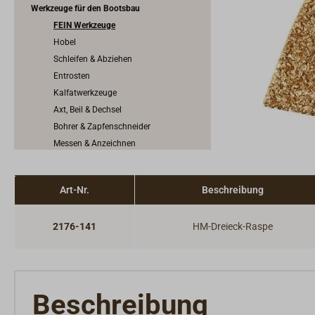
Werkzeuge für den Bootsbau
FEIN Werkzeuge
Hobel
Schleifen & Abziehen
Entrosten
Kalfatwerkzeuge
Axt, Beil & Dechsel
Bohrer & Zapfenschneider
Messen & Anzeichnen
Nietwerkzeuge
Kartuschen- & Beutelpistolen
Art-Nr.
Beschreibung
Werkzeuge zum Verfugen
Holzfeuchtemessgerät
2176-141
HM-Dreieck-Raspe
Schrauben, Nägel, Nieten & Propfen
Scheuerleisten & Profilschienen
Konstruktionsbeschläge
Anoden
Beschreibung