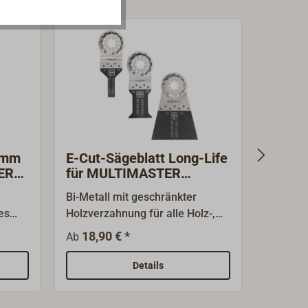
0mm
E-Cut-Sägeblatt Long-Life
FEIN K
ER
für MULTIMASTER
Exzent
STARLOCK
636-1
Bi-Metall mit geschränkter
Kletten
es
Holzverzahnung für alle Holz-,
Blech
Gipskarton- und
25,10 €
18,90 € *
Ab
ohre,
Kunststoffmaterialien.
Hervorragende Standzeit, hohe
Details
erte
Schnittqualität und guter
Arbeitsfortschritt. Äußerst