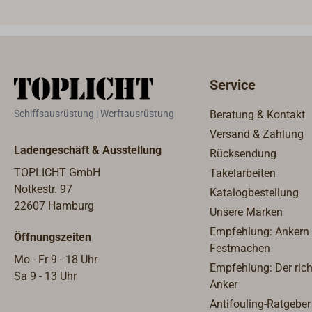
und gute Spanabfuhr.STARLOCK:
gerad
der neue System-Standard für
neue 
oszillierende Elektrowerkzeuge:
oszil
schneller Zubehörwechsel
schne
kombiniert mit perfekter
kombi
Service
Kraftübertragung. Die Starlock-
Kraft
Aufnahme ist auch für die alten
Aufna
Schiffsausrüstung | Werftausrüstung
Beratung & Kontakt
FEIN-MULTIMASTER und für die
FEIN-
Versand & Zahlung
"Multitools" der Firmen BOSCH,
"Mult
Ladengeschäft & Ausstellung
Rücksendung
Makita, Hitachi, Metabo, AEG,
Makit
Skil etc. geeignet.
Skil e
TOPLICHT GmbH
Takelarbeiten
Notkestr. 97
Katalogbestellung
22607 Hamburg
Unsere Marken
Empfehlung: Ankern
Öffnungszeiten
Festmachen
Mo - Fr 9 - 18 Uhr
Empfehlung: Der rich
Sa 9 - 13 Uhr
Anker
Antifouling-Ratgeber