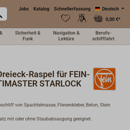
Jobs
Katalog
Schnellerfassung
Deutsch
0,00 €*
&
Sicherheit &
Navigation &
Berufs-
Funk
Lektüre
schifffahrt
reieck-Raspel für FEIN-
TIMASTER STARLOCK
chliff von Spachtelmasse, Fliesenkleber, Beton, Stein
.
atz mit oder ohne Staubabsaugung geeignet.