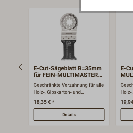
E-Cut-Sägeblatt B=35mm
E-Cu
für FEIN-MULTIMASTER
MUL
STARLOCK
STA
Geschränkte Verzahnung für alle
Gesch
Holz-, Gipskarton- und
Holz-
Kunststoffmaterialien, hohe
Kunst
18,35 € *
19,94
Schnittqualität und gute
Schni
Schnittgeschwindigkeit. Mittlere
Schni
Details
Breite, taillierte Form für
Form 
optimale Schnittgeschwindigkeit
Schne