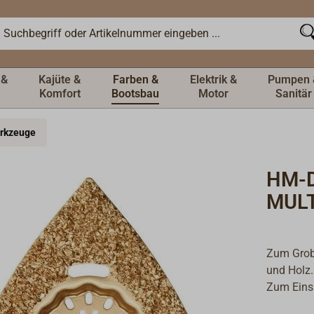
 &
Kajüte &
Farben &
Elektrik &
Pumpen 
Komfort
Bootsbau
Motor
Sanitär
rkzeuge
HM-D
MUL
Zum Grobs
und Holz
Zum Eins