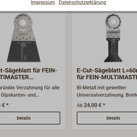
Impressum
Datenschutzerklärung
t-Sägeblatt für FEIN-
E-Cut-Sägeblatt L=6
TIMASTER
für FEIN-MULTIMAST
RLOCK
STARLOCK
ränkte Verzahnung für alle
Bi-Metall mit gewellter
, Gipskarton- und
Universalverzahnung. Breit
stoffmaterialien, hohe
Anwendungsspektrum für 
 € *
24,00 € *
Ab
ttqualität und gute
bis 2 mm, Alu-Profile, Cu-R
ttgeschwindigkeit. Breite
Holz, Gipskarton und
Details
Details
für maximale
Kunststoffe. Schmale, tailli
idleistung und lange
Form für optimale