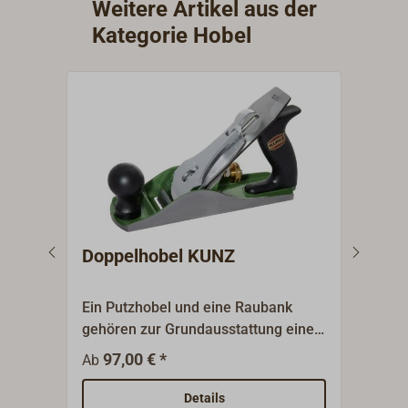
Weitere Artikel aus der
Kategorie Hobel
Doppelhobel KUNZ
Ein
Ein Putzhobel und eine Raubank
Robu
gehören zur Grundausstattung einer
Einh
jeden Holzwerkstatt.Die Hobel sind
(Nr.
97,00 € *
4
Ab
Ab
nach dem Bailey-Prinzip gefertigt;
verf
der Hobelkörper ist aus Grauguss,
saub
Details