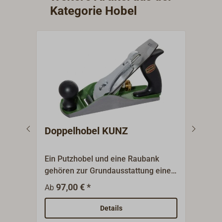
Kategorie Hobel
Doppelhobel KUNZ
Ein
Ein Putzhobel und eine Raubank
Robu
gehören zur Grundausstattung einer
Einh
jeden Holzwerkstatt.Die Hobel sind
(Nr.
97,00 € *
4
Ab
Ab
nach dem Bailey-Prinzip gefertigt;
verf
der Hobelkörper ist aus Grauguss,
saub
Details
spannungsarm geglüht und grün
Eise