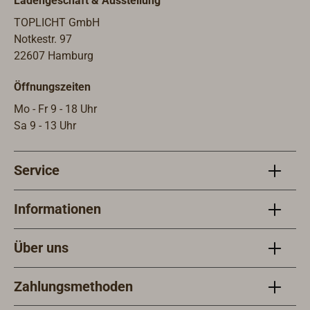
Ladengeschäft & Ausstellung
für die Hobel finden Sie in der
TabelleKUNZ - der Markenname für
TOPLICHT GmbH
Metallhobel "made in Germany" in
Notkestr. 97
solider, werkstattgerechter
22607 Hamburg
Gebrauchsqualität.
Öffnungszeiten
Mo - Fr 9 - 18 Uhr
Sa 9 - 13 Uhr
Service
Informationen
Über uns
Zahlungsmethoden