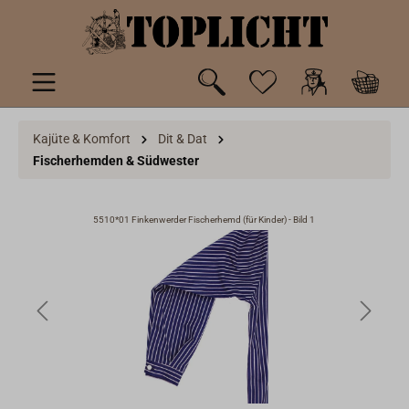
inhalt springen
Kajüte & Komfort
Dit & Dat
Fischerhemden & Südwester
5510*01 Finkenwerder Fischerhemd (für Kinder) - Bild 1