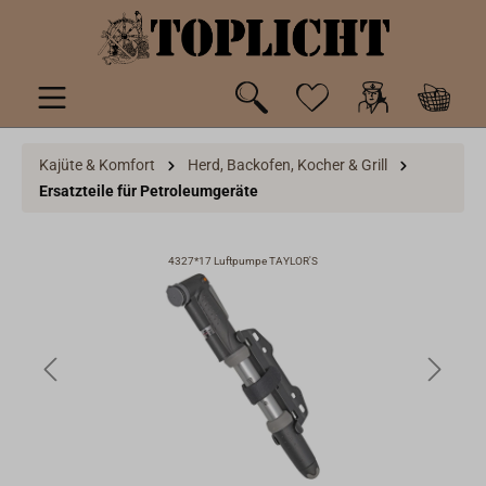
inhalt springen
Kajüte & Komfort
Herd, Backofen, Kocher & Grill
Ersatzteile für Petroleumgeräte
4327*17 Luftpumpe TAYLOR'S