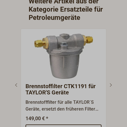
Weitere Artikel aus der
Kategorie Ersatzteile für
Petroleumgeräte
Brennstoffilter CTK1191 für
Dic
TAYLOR'S Geräte
Bren
Brennstofffilter für alle TAYLOR´S
9-tei
Geräte, ersetzt den früheren Filter
HANS
CTK1185.Einbau in das
Grap
149,00 € *
19,9
Kraftstoffsystem zwischen Tank und
3.03