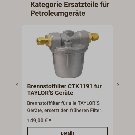
Kategorie Ersatzteile für
Petroleumgeräte
Brennstoffilter CTK1191 für
Dic
TAYLOR'S Geräte
Bren
Brennstofffilter für alle TAYLOR´S
9-tei
Geräte, ersetzt den früheren Filter
HANS
CTK1185.Einbau in das
Grap
149,00 € *
19,9
Kraftstoffsystem zwischen Tank und
3.03
Brenner, um die teilweise
1 x 5
Details