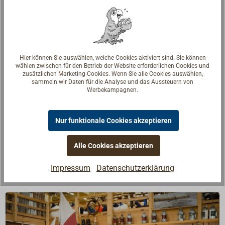
Montagefehler am Petroleumbrenner kommt,
möchten wir an dieser Stelle nochmals darauf
hinweisen, dass bei Arbeiten am Brenner immer
darauf zu achten ist, dass der Spindelring in der
richtigen Einbaulage montiert ist.
Hier können Sie auswählen, welche Cookies aktiviert sind. Sie können
wählen zwischen für den Betrieb der Website erforderlichen Cookies und
Weiter unten auf dieser Seite finden Sie unter
zusätzlichen Marketing-Cookies. Wenn Sie alle Cookies auswählen,
„Download“ eine PDF-Datei, in der die korrekte
sammeln wir Daten für die Analyse und das Aussteuern von
Werbekampagnen.
Montage des Spindelringes beschrieben ist.
Downloads
Nur funktionale Cookies akzeptieren
Datenblatt
Alle Cookies akzeptieren
PDF Der korrekte Einbau des Spindelringes
Impressum
Datenschutzerklärung