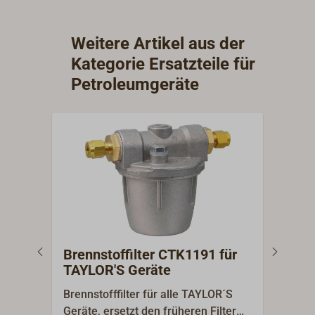
Weitere Artikel aus der
Kategorie Ersatzteile für
Petroleumgeräte
Brennstoffilter CTK1191 für
Dic
TAYLOR'S Geräte
Bren
Brennstofffilter für alle TAYLOR´S
9-tei
Geräte, ersetzt den früheren Filter
HANS