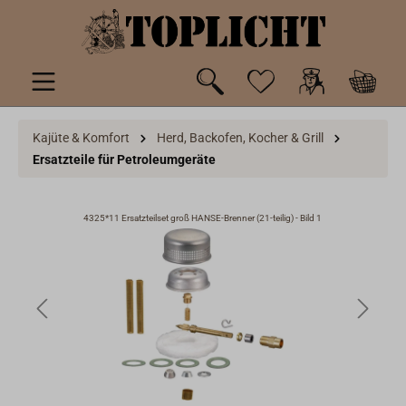
inhalt springen
Kajüte & Komfort
Herd, Backofen, Kocher & Grill
Ersatzteile für Petroleumgeräte
4325*11 Ersatzteilset groß HANSE-Brenner (21-teilig) - Bild 1