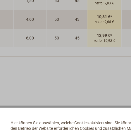
1,50
50
45
netto:
9,83 €
10,81 €*
4,60
50
43
netto:
9,08 €
12,99 €*
6,00
50
45
netto:
10,92 €
.
en Gründen hervorragend für den Einsatz als Leuchtmittel an B
Hier können Sie auswählen, welche Cookies aktiviert sind. Sie kön
kapazitäten.
den Betrieb der Website erforderlichen Cookies und zusätzlichen 