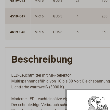
4519-043
MR16
GU5,3
21
150
Innenbeschläge
Möbelbeschläge
Scharniere & Lukenbänder
4519-047
MR16
GU5,3
4
280
Bodenheber
Schlösser
Riegel & Verschlüsse
4519-048
MR16
GU5,3
5
360
Haken
Dit & Dat
Beschreibung
LED-Leuchtmittel mit MR-Reflektor.
Multispannungsfähig von 10 bis 30 Volt Gleichspannung
Lichtfarbe warmweiß (3000 K).
Moderne LED-Leuchteinsätze eignen sich aus verschieden
Der sehr niedrige Verbrauch schont die knappen Batterie