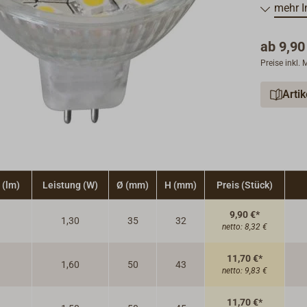
Gründen h
mehr I
sehr nied
Die extre
ab
9,90
die große
Preise inkl.
Langzeite
Geringe 
Arti
in schlec
verwende
LED-Eins
Die Licht
 (lm)
Leistung (W)
Ø (mm)
H (mm)
Preis (Stück)
9,90 €*
1,30
35
32
netto:
8,32 €
11,70 €*
1,60
50
43
netto:
9,83 €
11,70 €*