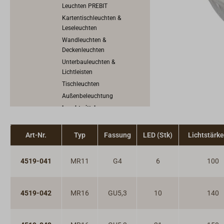
Leuchten PREBIT
Kartentischleuchten &
Leseleuchten
Wandleuchten &
Deckenleuchten
Unterbauleuchten &
Lichtleisten
Tischleuchten
Außenbeleuchtung
Leuchtmittel
Ersatzgläser, Schirme &
Zubehör
Art-Nr.
Typ
Fassung
LED (Stk)
Lichtstärke
Mobile LED-Leuchten
Petroleumlampen
4519-041
MR11
G4
6
100
Kerzenlichter
Traditionelle Positionslaternen
Uhren, Barometer & Instrumente
4519-042
MR16
GU5,3
10
140
Ofen & Heizung
Herd, Backofen, Kocher & Grill