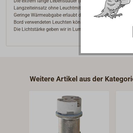
Die extrem lange Lebensdauer (bis zu 50.000 Betriebsstun
Langzeiteinsatz ohne Leuchtmittelwechsel.
Geringe Wärmeabgabe erlaubt den Einbau heller Beleucht
Bord verwendeten Leuchten können problemlos mit den 
Die Lichtstärke geben wir in Lumen (lm) an.
Weitere Artikel aus der Kategori