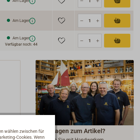
Am Lager
Am Lager
Am Lager
Verfügbar noch: 44
ord:
Fragen zum Artikel?
nen wählen zwischen für
Marketing-Cookies. Wenn
Reden Sie mit Handwerkern,