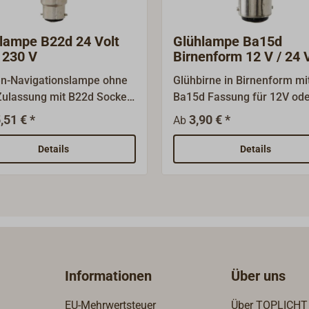
lampe B22d 24 Volt
Glühlampe Ba15d
 230 V
Birnenform 12 V / 24 
n-Navigationslampe ohne
Glühbirne in Birnenform mi
ulassung mit B22d Sockel.
Ba15d Fassung für 12V ode
ei Ausführungen (für 24 V
V. Ohne BSH Zulassung.Hin
,51 € *
3,90 € *
Ab
230 V).Fassung:
Abweichungen in Form, Gr
annung: 24 V & 230
und Wattangabe sind mögli
Details
Details
tung: 40 Watt (24 V) oder
tt (230 V)Länge: 100 mm
 & 230 V)Durchmesser: 38
4 V & 230 V)
Informationen
Über uns
EU-Mehrwertsteuer
Über TOPLICHT