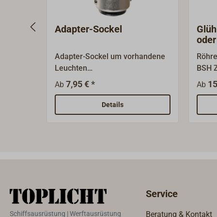
Adapter-Sockel
Glüh
oder
Adapter-Sockel um vorhandene
Röhre
Leuchten
BSH Z
umzurüsten.Verfügbare
In zw
7,95 € *
15
Ab
Ab
Adapter:Von E14 auf G4Von
oder 
Ba15d auf G4Von Ba15s auf
B22Sp
Details
G4Von B22 auf E14
VLeis
65 Wa
(24 V
mm (2
Service
Schiffsausrüstung | Werftausrüstung
Beratung & Kontakt