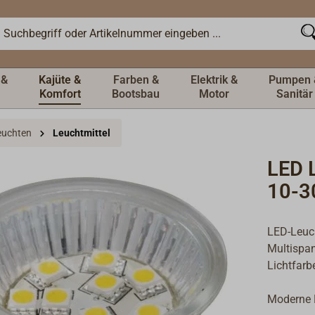
 &
Kajüte &
Farben &
Elektrik &
Pumpen 
Komfort
Bootsbau
Motor
Sanitär
Leuchten
Leuchtmittel
LED 
10-3
LED-Leuch
Multispan
Lichtfar
Moderne 