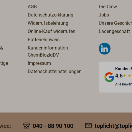
AGB
Die Crew
Datenschutzerklärung
Jobs
Widerrufsbelehrung
Unsere Geschic
Online-Kauf widerrufen
Ladengeschäft
Batteriehinweis
 &
Kundeninformation
ChemBiozidDV
tige
Impressum
Kunden 
Datenschutzeinstellungen
4.6
★
★
Alle Bewe
vice:
040 - 88 90 100
toplicht@topli