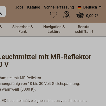
Jobs
Katalog
Schnellerfassung
Deutsch
0,00 €*
&
Sicherheit &
Navigation &
Berufs-
Funk
Lektüre
schifffahrt
Leuchtmittel mit MR-Reflektor
0 V
tmittel mit MR-Reflektor.
nungsfähig von 10 bis 30 Volt Gleichspannung.
be warmweiß (3000 K).
LED-Leuchteinsätze eignen sich aus verschiedenen