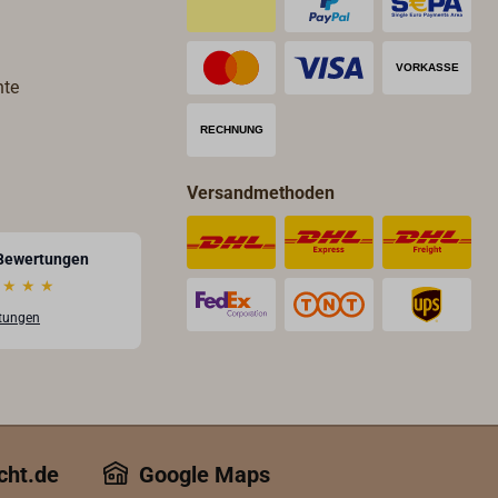
eingesetzt, erlischt die
Zulassung der kompletten
Laterne. Deshalb macht es auch
nur Sinn, als Reserve
hte
zugelassene Glühlampen an
Bord zu haben.Unsere Marine-
Glühlampen stammen von
Danlamp, Peters & Bey oder der
Versandmethoden
Marke RADIUM. Sie haben die
erforderliche Zulassung
Bewertungen
(Baumusterprüfung des BSH -
★
★
★
Bundesamt für Seeschifffahrt
rtungen
und Hydrografie).
cht.de
Google Maps