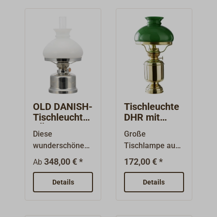
OLD DANISH-
Tischleuchte
Tischleuchte
DHR mit
SÖRENSEN
grünem
Diese
Große
Glasschirm
wunderschöne
Tischlampe aus
Tischleuchte mit
poliertem
348,00 € *
172,00 € *
Ab
weißem VESTA-
Messing,
Glasschirm
schutzlackiert.
Details
Details
(Durchmesser
Diese Lampe
155 mm)
wird mit dem
spiegelt den
klassischen