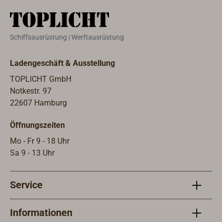
Öffnung 130
angeschlossen.
mm, Höhe 220
Ausrüstung mit
mm. Elektrische
Halogen-
Schiffsausrüstung | Werftausrüstung
Ausführung:
Fassung G4,
Fassung E27 für
Lieferung
Ladengeschäft & Ausstellung
220-240V, max.
inklusive
TOPLICHT GmbH
70W. Kabel ca.
Leuchtmittel 12V
Notkestr. 97
180 cm mit
/ 20W.
22607 Hamburg
Kabelschalter.
Zur Verwendung
Öffnungszeiten
im Innenbereich,
Schutzklasse
Mo - Fr 9 - 18 Uhr
IP20.Lieferung
Sa 9 - 13 Uhr
ohne
Leuchtmittel.
Service
Informationen